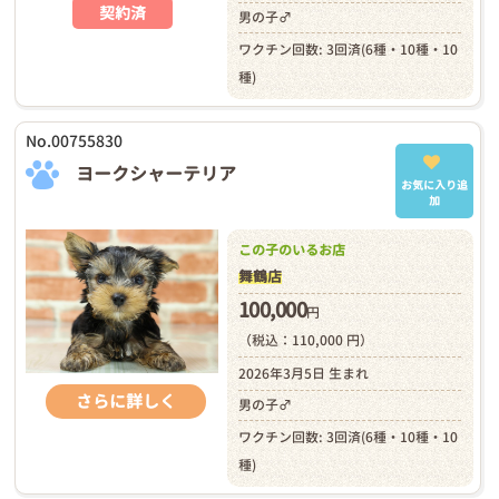
契約済
男の子♂
ワクチン回数: 3回済(6種・10種・10
種)
No.00755830
ヨークシャーテリア
お気に入り追
加
この子のいるお店
舞鶴店
100,000
円
（税込：110,000 円）
2026年3月5日 生まれ
さらに詳しく
男の子♂
ワクチン回数: 3回済(6種・10種・10
種)