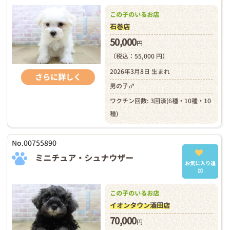
この子のいるお店
石巻店
50,000
円
（税込：55,000 円）
2026年3月8日 生まれ
さらに詳しく
男の子♂
ワクチン回数: 3回済(6種・10種・10
種)
No.00755890
ミニチュア・シュナウザー
お気に入り追
加
この子のいるお店
イオンタウン酒田店
70,000
円