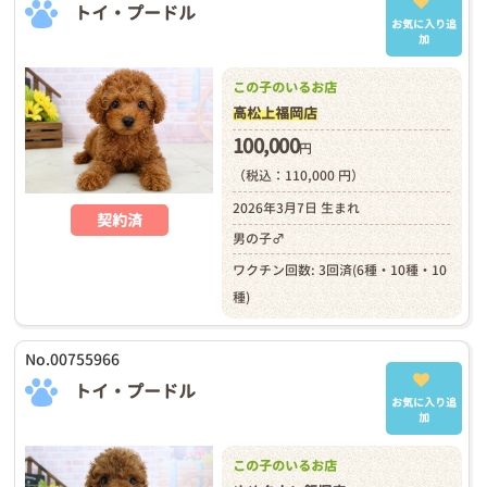
トイ・プードル
お気に入り追
加
この子のいるお店
高松上福岡店
100,000
円
（税込：110,000 円）
2026年3月7日 生まれ
契約済
男の子♂
ワクチン回数: 3回済(6種・10種・10
種)
No.00755966
トイ・プードル
お気に入り追
加
この子のいるお店