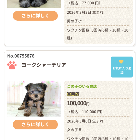
（税込：77,000 円）
2026年3月3日 生まれ
さらに詳しく
男の子♂
ワクチン回数: 3回済(6種・10種・10
種)
No.00755876
ヨークシャーテリア
お気に入り追
加
この子のいるお店
室蘭店
100,000
円
（税込：110,000 円）
2026年3月6日 生まれ
さらに詳しく
女の子♀
ワクチン回数: 3回済(6種・10種・10