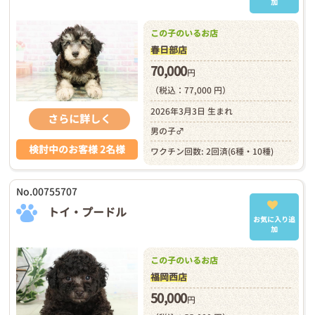
加
この子のいるお店
春日部店
70,000
円
（税込：77,000 円）
2026年3月3日 生まれ
さらに詳しく
男の子♂
検討中のお客様 2名様
ワクチン回数: 2回済(6種・10種)
No.00755707
トイ・プードル
お気に入り追
加
この子のいるお店
福岡西店
50,000
円