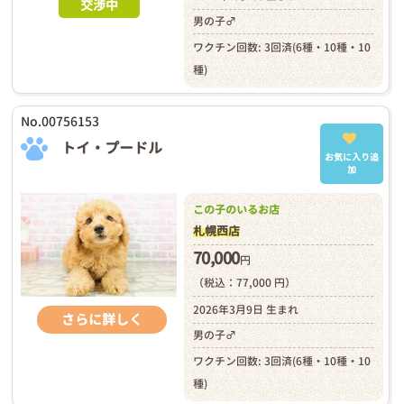
交渉中
男の子♂
ワクチン回数: 3回済(6種・10種・10
種)
No.00756153
トイ・プードル
お気に入り追
加
この子のいるお店
札幌西店
70,000
円
（税込：77,000 円）
2026年3月9日 生まれ
さらに詳しく
男の子♂
ワクチン回数: 3回済(6種・10種・10
種)