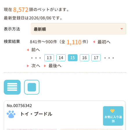
8,572
現在
頭のペットがいます。
最新登録日は2026/08/06です。
表示方法
1,110
検索結果
最初へ
841件～900件（全
件）
前へ
13
14
15
16
17
・・・
・・・
次へ
最後へ
No.00756342
トイ・プードル
お気に入り追
加