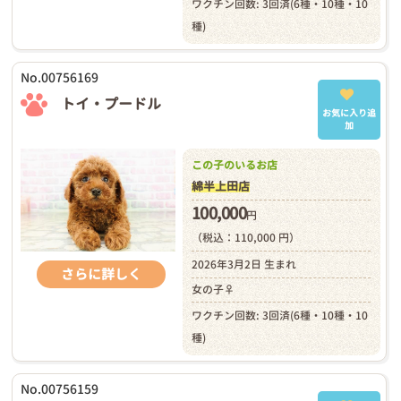
ワクチン回数: 3回済(6種・10種・10
種)
No.00756169
トイ・プードル
お気に入り追
加
この子のいるお店
綿半上田店
100,000
円
（税込：110,000 円）
2026年3月2日 生まれ
さらに詳しく
女の子♀
ワクチン回数: 3回済(6種・10種・10
種)
No.00756159