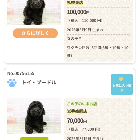
札幌東店
100,000
円
（税込：110,000 円）
2026年3月9日 生まれ
さらに詳しく
女の子♀
ワクチン回数: 3回済(6種・10種・10
種)
No.00756155
トイ・プードル
お気に入り追
加
この子のいるお店
岩手盛岡店
70,000
円
（税込：77,000 円）
2026年3月9日 生まれ