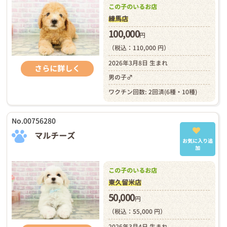
この子のいるお店
練馬店
100,000
円
（税込：110,000 円）
2026年3月8日 生まれ
さらに詳しく
男の子♂
ワクチン回数: 2回済(6種・10種)
No.00756280
マルチーズ
お気に入り追
加
この子のいるお店
東久留米店
50,000
円
（税込：55,000 円）
2026年3月4日 生まれ