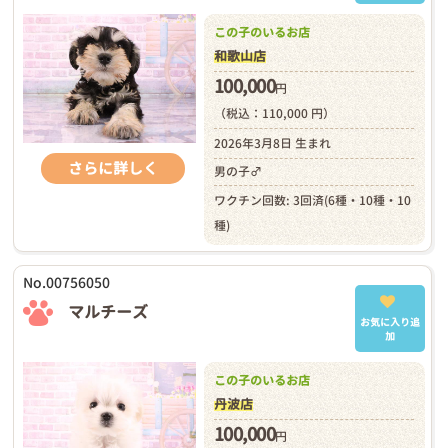
この子のいるお店
和歌山店
100,000
円
（税込：110,000 円）
2026年3月8日 生まれ
さらに詳しく
男の子♂
ワクチン回数: 3回済(6種・10種・10
種)
No.00756050
マルチーズ
お気に入り追
加
この子のいるお店
丹波店
100,000
円