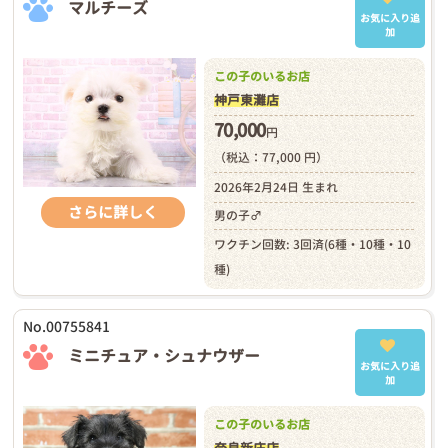
マルチーズ
お気に入り追
加
この子のいるお店
神戸東灘店
70,000
円
（税込：77,000 円）
2026年2月24日 生まれ
さらに詳しく
男の子♂
ワクチン回数: 3回済(6種・10種・10
種)
No.00755841
ミニチュア・シュナウザー
お気に入り追
加
この子のいるお店