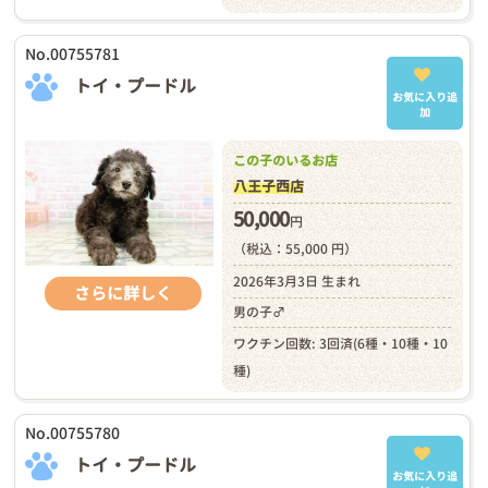
No.00755781
トイ・プードル
お気に入り追
加
この子のいるお店
八王子西店
50,000
円
（税込：55,000 円）
2026年3月3日 生まれ
さらに詳しく
男の子♂
ワクチン回数: 3回済(6種・10種・10
種)
No.00755780
トイ・プードル
お気に入り追