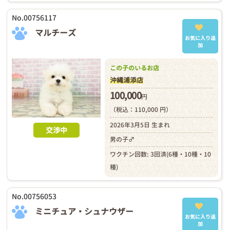
No.00756117
マルチーズ
お気に入り追
加
この子のいるお店
沖縄浦添店
100,000
円
（税込：110,000 円）
2026年3月5日 生まれ
交渉中
男の子♂
ワクチン回数: 3回済(6種・10種・10
種)
No.00756053
ミニチュア・シュナウザー
お気に入り追
加