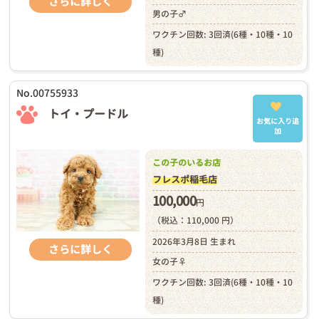
さらに詳しく
男の子♂
ワクチン回数: 3回済(6種・10種・10
種)
No.00755933
トイ・プードル
お気に入り追
加
この子のいるお店
フレスポ稲毛店
100,000
円
（税込：110,000 円）
2026年3月8日 生まれ
さらに詳しく
女の子♀
ワクチン回数: 3回済(6種・10種・10
種)