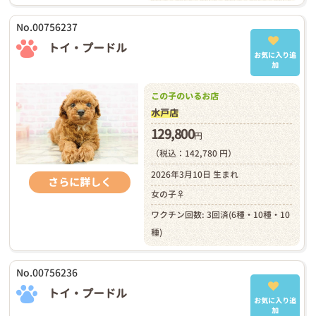
No.00756237
トイ・プードル
お気に入り追
加
この子のいるお店
水戸店
129,800
円
（税込：142,780 円）
2026年3月10日 生まれ
さらに詳しく
女の子♀
ワクチン回数: 3回済(6種・10種・10
種)
No.00756236
トイ・プードル
お気に入り追
加