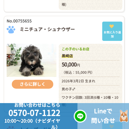
種)
No.00755655
ミニチュア・シュナウザー
お気に入り追
加
この子のいるお店
黒崎店
50,000
円
（税込：55,000 円）
2026年3月2日 生まれ
さらに詳しく
男の子♂
ワクチン回数: 3回済(6種・10種・10
お問い合わせはこちら
種)
Lineで
0570-07-1122
問い合せ
10:00～20:00（ナビダイヤ
No.00755621
ル）