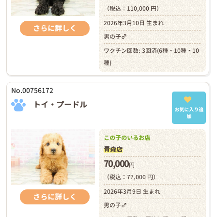
（税込：110,000 円）
2026年3月10日 生まれ
さらに詳しく
男の子♂
ワクチン回数: 3回済(6種・10種・10
種)
No.00756172
トイ・プードル
お気に入り追
加
この子のいるお店
青森店
70,000
円
（税込：77,000 円）
2026年3月9日 生まれ
さらに詳しく
男の子♂