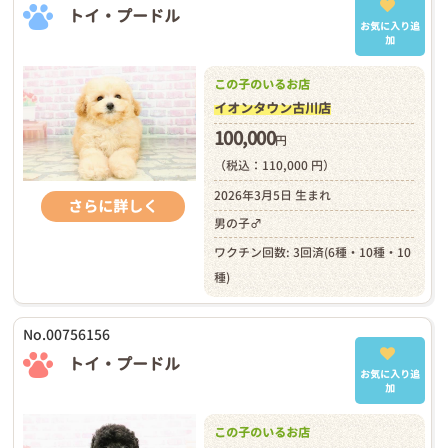
トイ・プードル
お気に入り追
加
この子のいるお店
イオンタウン古川店
100,000
円
（税込：110,000 円）
2026年3月5日 生まれ
さらに詳しく
男の子♂
ワクチン回数: 3回済(6種・10種・10
種)
No.00756156
トイ・プードル
お気に入り追
加
この子のいるお店