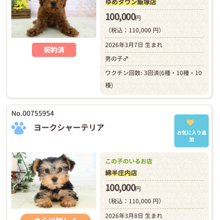
ゆめタウン飯塚店
100,000
円
（税込：110,000 円）
2026年3月7日 生まれ
契約済
男の子♂
ワクチン回数: 3回済(6種・10種・10
種)
No.00755954
ヨークシャーテリア
お気に入り追
加
この子のいるお店
綿半庄内店
100,000
円
（税込：110,000 円）
2026年3月8日 生まれ