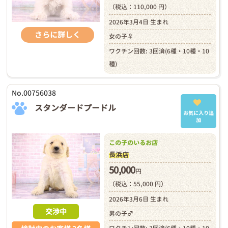
（税込：110,000 円）
2026年3月4日 生まれ
さらに詳しく
女の子♀
ワクチン回数: 3回済(6種・10種・10
種)
No.00756038
スタンダードプードル
お気に入り追
加
この子のいるお店
長浜店
50,000
円
（税込：55,000 円）
2026年3月6日 生まれ
交渉中
男の子♂