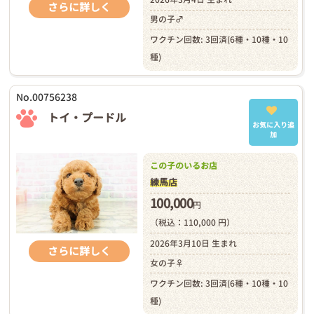
さらに詳しく
男の子♂
ワクチン回数: 3回済(6種・10種・10
種)
No.00756238
トイ・プードル
お気に入り追
加
この子のいるお店
練馬店
100,000
円
（税込：110,000 円）
2026年3月10日 生まれ
さらに詳しく
女の子♀
ワクチン回数: 3回済(6種・10種・10
種)