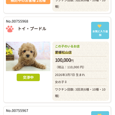
ワクチン回数: 3回済(6種・10種・10
検討中のお客様 2名様
種)
No.00755968
トイ・プードル
お気に入り追
加
この子のいるお店
愛媛松山店
100,000
円
（税込：110,000 円）
2026年3月7日 生まれ
交渉中
女の子♀
ワクチン回数: 3回済(6種・10種・10
種)
No.00755967