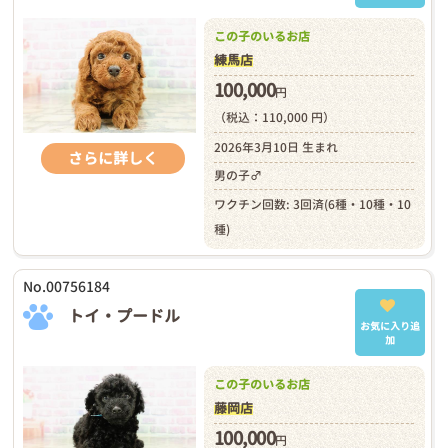
この子のいるお店
練馬店
100,000
円
（税込：110,000 円）
2026年3月10日 生まれ
さらに詳しく
男の子♂
ワクチン回数: 3回済(6種・10種・10
種)
No.00756184
トイ・プードル
お気に入り追
加
この子のいるお店
藤岡店
100,000
円