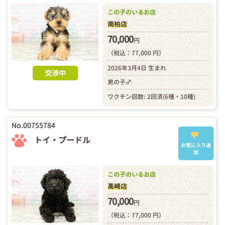
この子のいるお店
南柏店
70,000
円
（税込：77,000 円）
2026年3月4日 生まれ
交渉中
男の子♂
ワクチン回数: 2回済(6種・10種)
No.00755784
トイ・プードル
お気に入り追
加
この子のいるお店
高崎店
70,000
円
（税込：77,000 円）