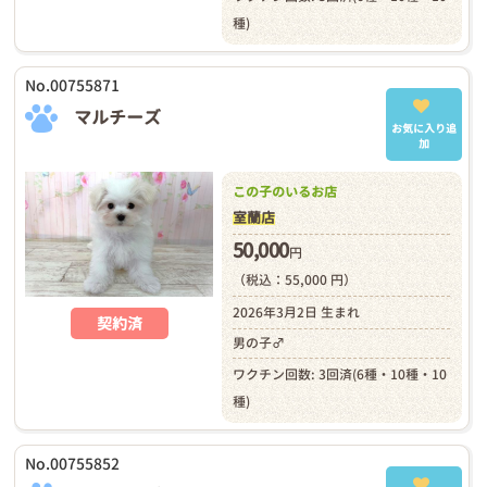
種)
No.00755871
マルチーズ
お気に入り追
加
この子のいるお店
室蘭店
50,000
円
（税込：55,000 円）
2026年3月2日 生まれ
契約済
男の子♂
ワクチン回数: 3回済(6種・10種・10
種)
No.00755852