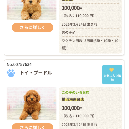
100,000
円
（税込：110,000 円）
2026年3月24日 生まれ
さらに詳しく
男の子♂
ワクチン回数: 3回済(6種・10種・10
種)
No.00757634
トイ・プードル
お気に入り追
加
この子のいるお店
横浜港南台店
100,000
円
（税込：110,000 円）
2026年3月24日 生まれ
さらに詳しく