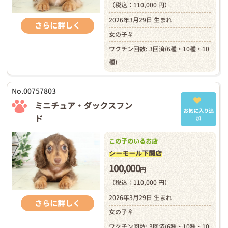
（税込：110,000 円）
2026年3月29日 生まれ
さらに詳しく
女の子♀
ワクチン回数: 3回済(6種・10種・10
種)
No.00757803
ミニチュア・ダックスフン
お気に入り追
ド
加
この子のいるお店
シーモール下関店
100,000
円
（税込：110,000 円）
2026年3月29日 生まれ
さらに詳しく
女の子♀
ワクチン回数: 3回済(6種・10種・10