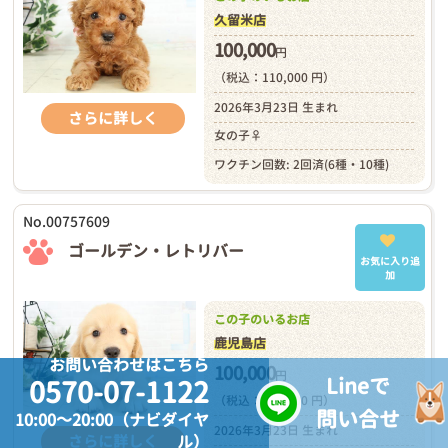
久留米店
100,000
円
（税込：110,000 円）
2026年3月23日 生まれ
さらに詳しく
女の子♀
ワクチン回数: 2回済(6種・10種)
No.00757609
ゴールデン・レトリバー
お気に入り追
加
この子のいるお店
鹿児島店
お問い合わせはこちら
100,000
円
Lineで
0570-07-1122
（税込：110,000 円）
問い合せ
10:00～20:00（ナビダイヤ
2026年3月23日 生まれ
ル）
さらに詳しく