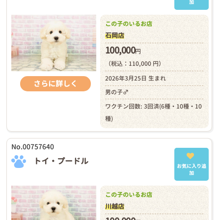
加
この子のいるお店
石岡店
100,000
円
（税込：110,000 円）
2026年3月25日 生まれ
さらに詳しく
男の子♂
ワクチン回数: 3回済(6種・10種・10
種)
No.00757640
トイ・プードル
お気に入り追
加
この子のいるお店
川越店