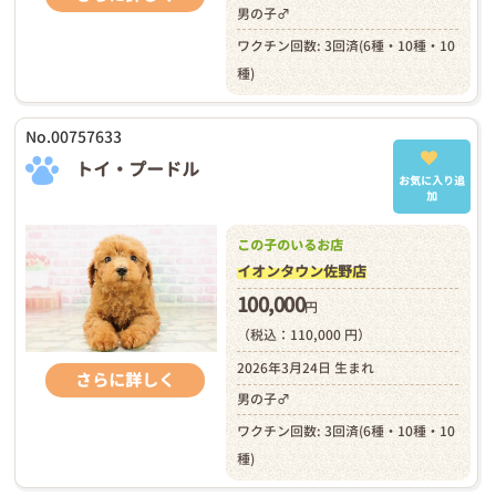
男の子♂
ワクチン回数: 3回済(6種・10種・10
種)
No.00757633
トイ・プードル
お気に入り追
加
この子のいるお店
イオンタウン佐野店
100,000
円
（税込：110,000 円）
2026年3月24日 生まれ
さらに詳しく
男の子♂
ワクチン回数: 3回済(6種・10種・10
種)