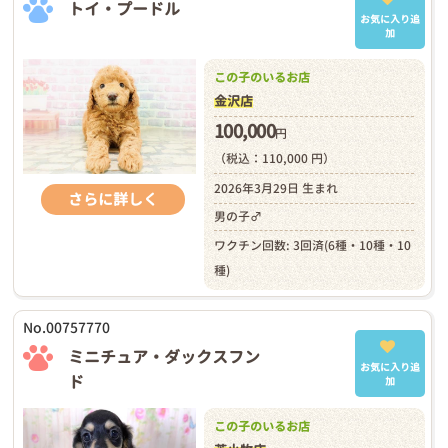
トイ・プードル
お気に入り追
加
この子のいるお店
金沢店
100,000
円
（税込：110,000 円）
2026年3月29日 生まれ
さらに詳しく
男の子♂
ワクチン回数: 3回済(6種・10種・10
種)
No.00757770
ミニチュア・ダックスフン
お気に入り追
ド
加
この子のいるお店