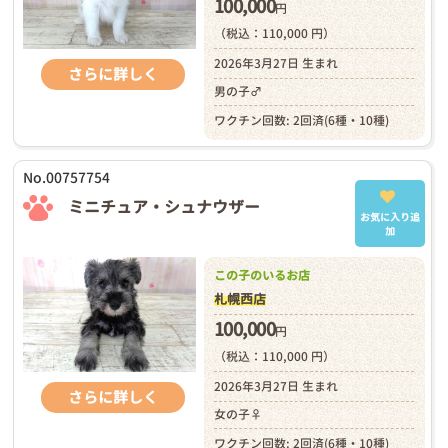
100,000
円
（税込：110,000 円）
2026年3月27日 生まれ
さらに詳しく
男の子♂
ワクチン回数: 2回済(6種・10種)
No.00757754
ミニチュア・シュナウザー
お気に入り追
加
この子のいるお店
札幌西店
100,000
円
（税込：110,000 円）
2026年3月27日 生まれ
さらに詳しく
女の子♀
ワクチン回数: 2回済(6種・10種)