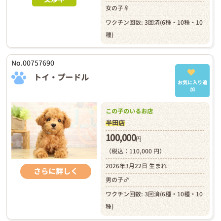
女の子♀
ワクチン回数: 3回済(6種・10種・10
種)
No.00757690
トイ・プードル
お気に入り追
加
この子のいるお店
半田店
100,000
円
（税込：110,000 円）
2026年3月22日 生まれ
さらに詳しく
男の子♂
ワクチン回数: 3回済(6種・10種・10
種)