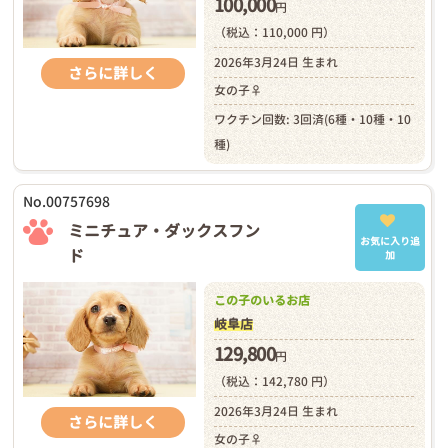
100,000
円
（税込：110,000 円）
2026年3月24日 生まれ
さらに詳しく
女の子♀
ワクチン回数: 3回済(6種・10種・10
種)
No.00757698
ミニチュア・ダックスフン
お気に入り追
ド
加
この子のいるお店
岐阜店
129,800
円
（税込：142,780 円）
2026年3月24日 生まれ
さらに詳しく
女の子♀