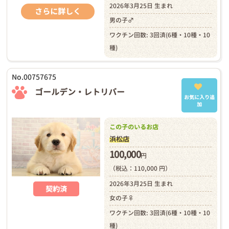
2026年3月25日 生まれ
さらに詳しく
男の子♂
ワクチン回数: 3回済(6種・10種・10
種)
No.00757675
ゴールデン・レトリバー
お気に入り追
加
この子のいるお店
浜松店
100,000
円
（税込：110,000 円）
2026年3月25日 生まれ
契約済
女の子♀
ワクチン回数: 3回済(6種・10種・10
種)