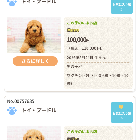
トイ・プードル
お気に入り追
加
この子のいるお店
日立店
100,000
円
（税込：110,000 円）
2026年3月24日 生まれ
さらに詳しく
男の子♂
ワクチン回数: 3回済(6種・10種・10
種)
No.00757635
トイ・プードル
お気に入り追
加
この子のいるお店
秦野店