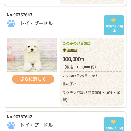
No.00757643
トイ・プードル
お気に入り追
加
この子のいるお店
小田原店
100,000
円
（税込：110,000 円）
2026年3月25日 生まれ
さらに詳しく
男の子♂
ワクチン回数: 3回済(6種・10種・10
種)
No.00757642
トイ・プードル
お気に入り追