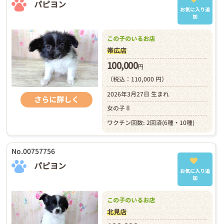
パピヨン
お気に入り追
加
この子のいるお店
帯広店
100,000
円
（税込：110,000 円）
2026年3月27日 生まれ
さらに詳しく
女の子♀
ワクチン回数: 2回済(6種・10種)
No.00757756
パピヨン
お気に入り追
加
この子のいるお店
北見店