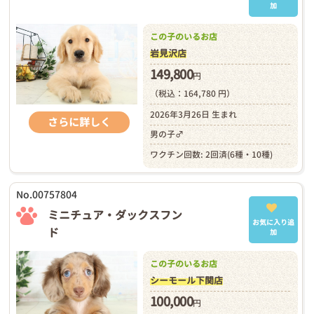
加
この子のいるお店
岩見沢店
149,800
円
（税込：164,780 円）
2026年3月26日 生まれ
さらに詳しく
男の子♂
ワクチン回数: 2回済(6種・10種)
No.00757804
ミニチュア・ダックスフン
お気に入り追
ド
加
この子のいるお店
シーモール下関店
100,000
円