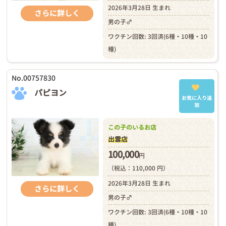
2026年3月28日 生まれ
さらに詳しく
男の子♂
ワクチン回数: 3回済(6種・10種・10
種)
No.00757830
パピヨン
お気に入り追
加
この子のいるお店
出雲店
100,000
円
（税込：110,000 円）
2026年3月28日 生まれ
さらに詳しく
男の子♂
ワクチン回数: 3回済(6種・10種・10
種)