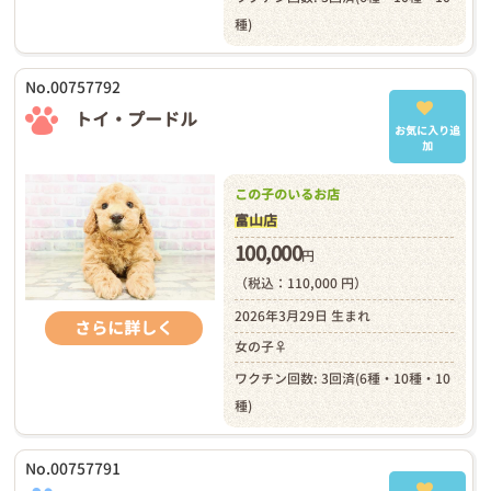
種)
No.00757792
トイ・プードル
お気に入り追
加
この子のいるお店
富山店
100,000
円
（税込：110,000 円）
2026年3月29日 生まれ
さらに詳しく
女の子♀
ワクチン回数: 3回済(6種・10種・10
種)
No.00757791