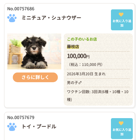
No.00757686
ミニチュア・シュナウザー
お気に入り追
加
この子のいるお店
藤枝店
100,000
円
（税込：110,000 円）
2026年3月20日 生まれ
さらに詳しく
男の子♂
ワクチン回数: 3回済(6種・10種・10
種)
No.00757679
トイ・プードル
お気に入り追
加