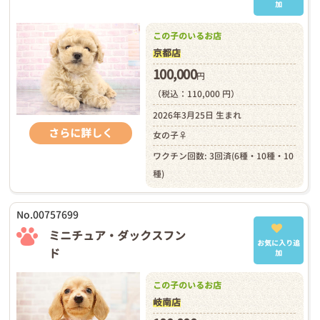
加
この子のいるお店
京都店
100,000
円
（税込：110,000 円）
2026年3月25日 生まれ
さらに詳しく
女の子♀
ワクチン回数: 3回済(6種・10種・10
種)
No.00757699
ミニチュア・ダックスフン
お気に入り追
ド
加
この子のいるお店
岐南店