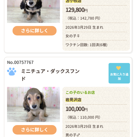
苫小牧店
129,800
円
（税込：142,780 円）
2026年3月29日 生まれ
さらに詳しく
女の子♀
ワクチン回数: 1回済(6種)
No.00757767
ミニチュア・ダックスフン
お気に入り追
ド
加
この子のいるお店
岩見沢店
100,000
円
（税込：110,000 円）
2026年3月29日 生まれ
さらに詳しく
男の子♂