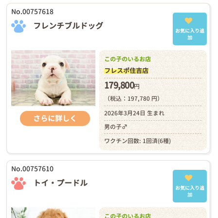
No.00757618
フレンチブルドッグ
お気に入り追
加
この子のいるお店
フレスポ住吉店
179,800
円
（税込：197,780 円）
2026年3月24日 生まれ
さらに詳しく
男の子♂
ワクチン回数: 1回済(6種)
No.00757610
トイ・プードル
お気に入り追
加
この子のいるお店