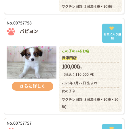
ワクチン回数: 2回済(6種・10種)
No.00757758
パピヨン
お気に入り追
加
この子のいるお店
長津田店
100,000
円
（税込：110,000 円）
2026年3月27日 生まれ
さらに詳しく
女の子♀
ワクチン回数: 3回済(6種・10種・10
種)
No.00757757