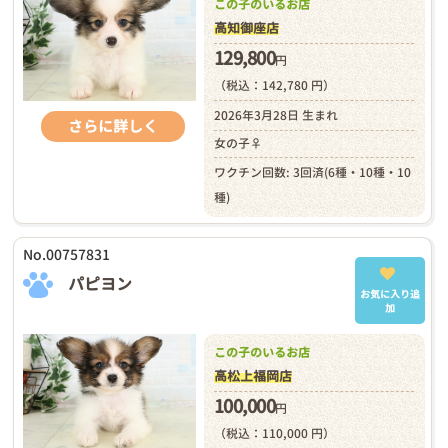
この子のいるお店
高知御座店
129,800
円
（税込：142,780 円）
2026年3月28日 生まれ
さらに詳しく
女の子♀
ワクチン回数: 3回済(6種・10種・10
種)
No.00757831
パピヨン
お気に入り追
加
この子のいるお店
高松上福岡店
100,000
円
（税込：110,000 円）