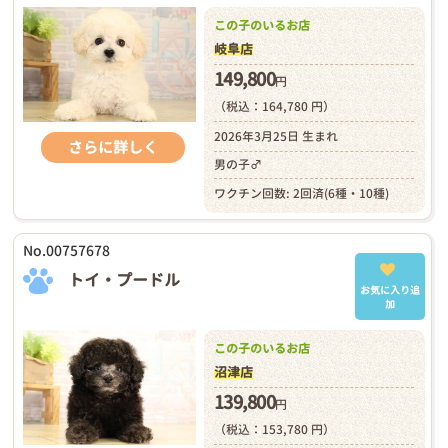
この子のいるお店
岐阜店
149,800
円
（税込：164,780 円）
2026年3月25日 生まれ
さらに詳しく
男の子♂
ワクチン回数: 2回済(6種・10種)
No.00757678
トイ・プードル
お気に入り追
加
この子のいるお店
沼津店
139,800
円
（税込：153,780 円）