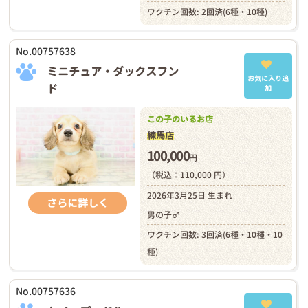
ワクチン回数: 2回済(6種・10種)
No.00757638
ミニチュア・ダックスフン
お気に入り追
ド
加
この子のいるお店
練馬店
100,000
円
（税込：110,000 円）
2026年3月25日 生まれ
さらに詳しく
男の子♂
ワクチン回数: 3回済(6種・10種・10
種)
No.00757636