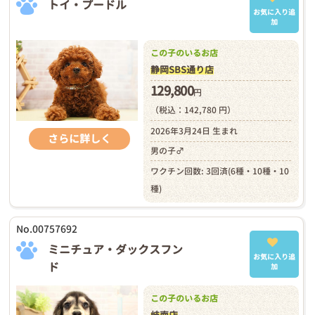
トイ・プードル
お気に入り追
加
この子のいるお店
静岡SBS通り店
129,800
円
（税込：142,780 円）
2026年3月24日 生まれ
さらに詳しく
男の子♂
ワクチン回数: 3回済(6種・10種・10
種)
No.00757692
ミニチュア・ダックスフン
お気に入り追
ド
加
この子のいるお店
岐南店