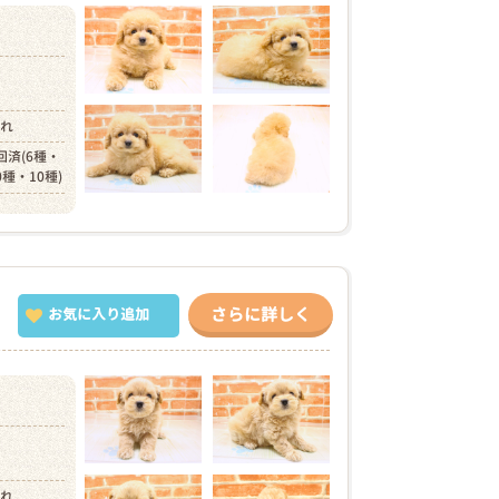
）
まれ
回済(6種・
0種・10種)
さらに詳しく
お気に入り追加
）
まれ