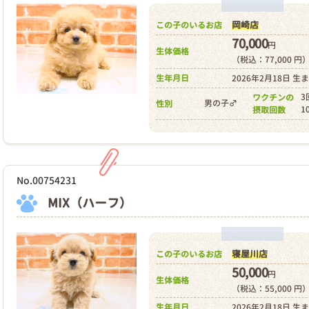
岡崎店
この子のいるお店
70,000
円
生体価格
（税込：77,000 円
生年月日
2026年2月18日 生
3
ワクチンの
男の子♂
性別
1
摂取回数
No.00754231
MIX（ハーフ）
寝屋川店
この子のいるお店
50,000
円
生体価格
（税込：55,000 円
生年月日
2026年2月18日 生