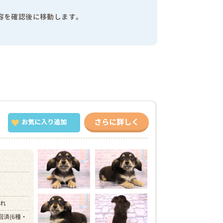
容を確認後に移動します。
さらに詳しく
お気に入り追加
）
まれ
回済(6種・