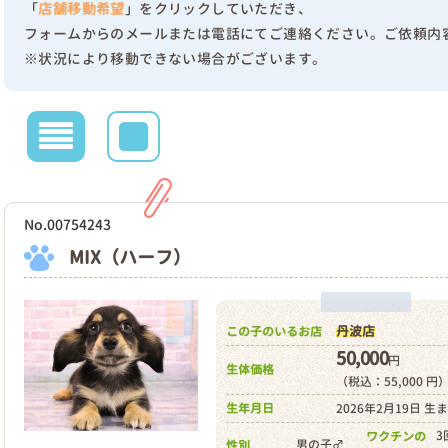
「
店舗移動希望
」をクリックしていただき、
フォームからのメールまたは電話にてご連絡ください。ご依頼内
※状況により移動できない場合がございます。
No.00754243
MIX（ハーフ）
丹波店
この子のいるお店
50,000
円
生体価格
（税込：55,000 円
生年月日
2026年2月19日 生
3
ワクチンの
男の子♂
性別