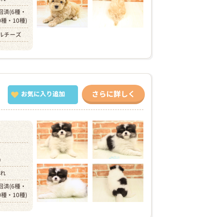
回済(6種・
0種・10種)
ルチーズ
さらに詳しく
お気に入り追加
円）
まれ
回済(6種・
0種・10種)