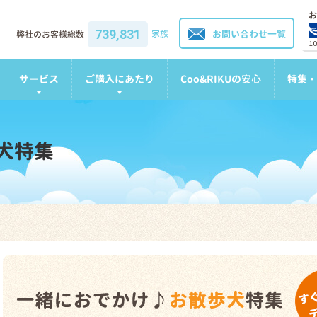
お
739,831
家族
お問い合わせ一覧
弊社のお客様総数
1
サービス
ご購入にあたり
Coo&RIKUの安心
特集・
犬特集