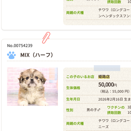
1
摂取回数
チワワ（ロングコー
両親の犬種
ンヘンダックスフン
No.00754239
MIX（ハーフ）
姫路店
この子のいるお店
50,000
円
生体価格
（税込：55,000 円
生年月日
2026年2月16日 生
3
ワクチンの
男の子♂
性別
1
摂取回数
チワワ（ロングコー
両親の犬種
ニーズ