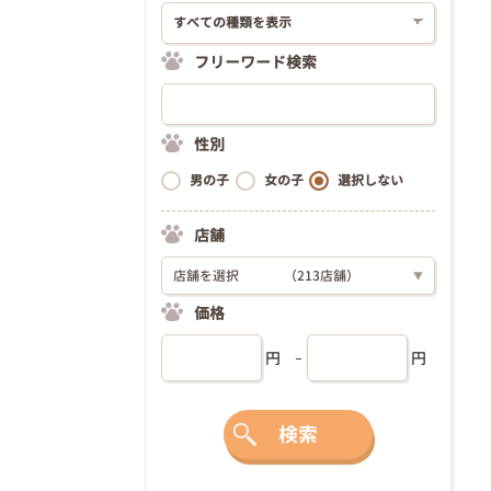
フリーワード検索
性別
男の子
女の子
選択しない
店舗
店舗を選択
（213店舗）
▼
価格
円
円
検索