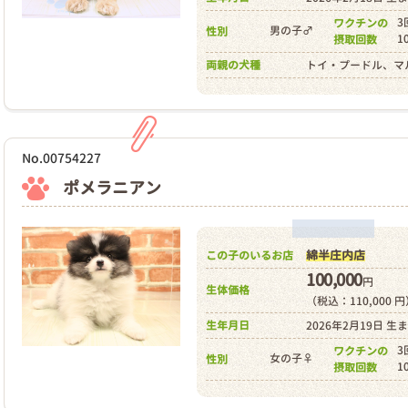
3
ワクチンの
男の子♂
性別
1
摂取回数
両親の犬種
トイ・プードル、マ
No.00754227
ポメラニアン
綿半庄内店
この子のいるお店
100,000
円
生体価格
（税込：110,000 
生年月日
2026年2月19日 生
3
ワクチンの
女の子♀
性別
1
摂取回数