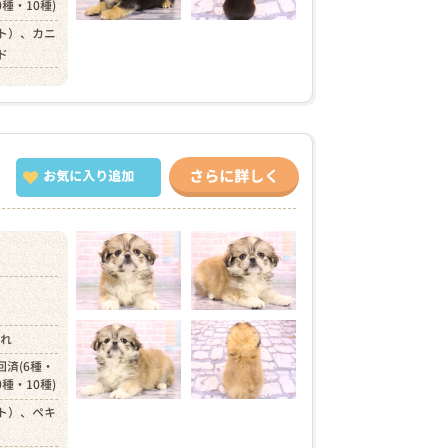
0種・10種)
ト）、カニ
ド
さらに詳しく
お気に入り追加
）
まれ
回済(6種・
0種・10種)
ト）、ペキ