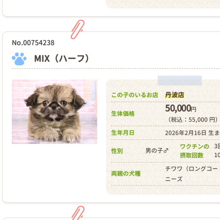
No.00754238
MIX（ハーフ）
丹波店
この子のいるお店
50,000
円
生体価格
（税込：55,000 円
生年月日
2026年2月16日 生
3
ワクチンの
男の子♂
性別
1
摂取回数
チワワ（ロングコー
両親の犬種
ニーズ