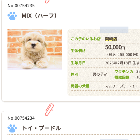
No.00754235
MIX（ハーフ）
岡崎店
この子のいるお店
50,000
円
生体価格
（税込：55,000 円
生年月日
2026年2月18日 生
3
ワクチンの
男の子♂
性別
1
摂取回数
両親の犬種
マルチーズ、トイ・
No.00754234
トイ・プードル