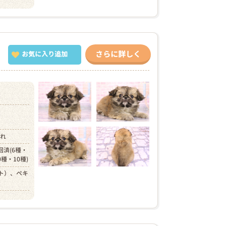
さらに詳しく
お気に入り追加
）
まれ
回済(6種・
0種・10種)
ト）、ペキ