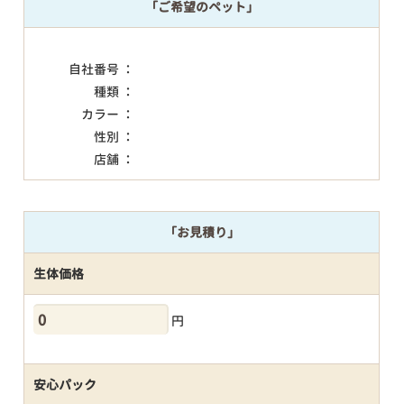
「ご希望のペット」
自社番号 ：
種類 ：
カラー ：
性別 ：
店舗 ：
「お見積り」
生体価格
円
安心パック