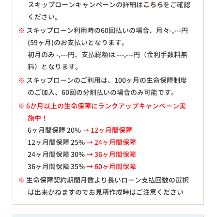
スキップローンキャンペーンの詳細は
こちら
をご確認
ください。
※
スキップローン利用時の60回払いの場合、月々
-,---
円
(59ヶ月)のお支払いとなります。
初月のみ
-,---
円、支払総額は
---,---
円（金利手数料無
料）となります。
※
スキップローンのご利用は、100ヶ月の生命保障制度
のご加入、60回の分割払いの場合のみ可能です。
※ 6か月以上の生命保障にランクアップキャンペーン実
施中！
6ヶ月間保障 20%
→ 12ヶ月間保障
12ヶ月間保障 25%
→ 24ヶ月間保障
24ヶ月間保障 30%
→ 36ヶ月間保障
36ヶ月間保障 35%
→ 60ヶ月間保障
※
生命保障契約期間月数より長いローン支払回数の選択
は出来かねますのでお見積作成時はご注意ください