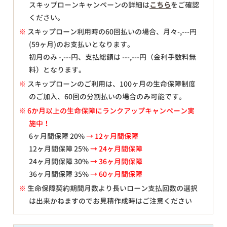
スキップローンキャンペーンの詳細は
こちら
をご確認
ください。
※
スキップローン利用時の60回払いの場合、月々
-,---
円
(59ヶ月)のお支払いとなります。
初月のみ
-,---
円、支払総額は
---,---
円（金利手数料無
料）となります。
※
スキップローンのご利用は、100ヶ月の生命保障制度
のご加入、60回の分割払いの場合のみ可能です。
※ 6か月以上の生命保障にランクアップキャンペーン実
施中！
6ヶ月間保障 20%
→ 12ヶ月間保障
12ヶ月間保障 25%
→ 24ヶ月間保障
24ヶ月間保障 30%
→ 36ヶ月間保障
36ヶ月間保障 35%
→ 60ヶ月間保障
※
生命保障契約期間月数より長いローン支払回数の選択
は出来かねますのでお見積作成時はご注意ください