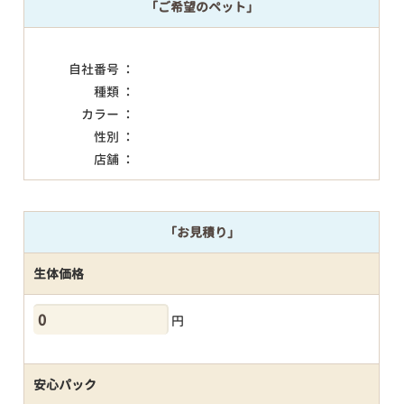
「ご希望のペット」
自社番号 ：
種類 ：
カラー ：
性別 ：
店舗 ：
「お見積り」
生体価格
円
安心パック