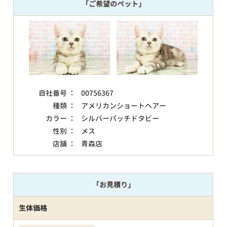
「ご希望のペット」
自社番号 ：
00756367
種類 ：
アメリカンショートヘアー
カラー ：
シルバーパッチドタビー
性別 ：
メス
店舗 ：
青森店
「お見積り」
生体価格