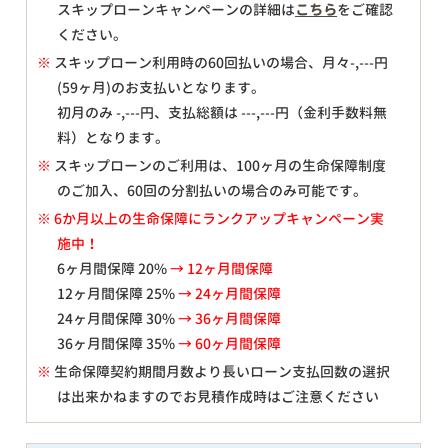
スキップローンキャンペーンの詳細は
こちら
をご確認
ください。
※
スキップローン利用時の60回払いの場合、月々
-,---
円
(59ヶ月)のお支払いとなります。
初月のみ
-,---
円、支払総額は
---,---
円（金利手数料無
料）となります。
※
スキップローンのご利用は、100ヶ月の生命保障制度
のご加入、60回の分割払いの場合のみ可能です。
※ 6か月以上の生命保障にランクアップキャンペーン実
施中！
6ヶ月間保障 20%
→ 12ヶ月間保障
12ヶ月間保障 25%
→ 24ヶ月間保障
24ヶ月間保障 30%
→ 36ヶ月間保障
36ヶ月間保障 35%
→ 60ヶ月間保障
※
生命保障契約期間月数より長いローン支払回数の選択
は出来かねますのでお見積作成時はご注意ください