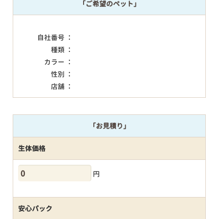
「ご希望のペット」
自社番号 ：
種類 ：
カラー ：
性別 ：
店舗 ：
「お見積り」
生体価格
円
安心パック