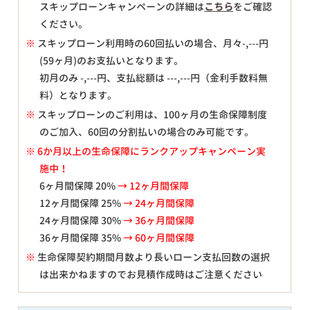
スキップローンキャンペーンの詳細は
こちら
をご確認
ください。
※
スキップローン利用時の60回払いの場合、月々
-,---
円
(59ヶ月)のお支払いとなります。
初月のみ
-,---
円、支払総額は
---,---
円（金利手数料無
料）となります。
※
スキップローンのご利用は、100ヶ月の生命保障制度
のご加入、60回の分割払いの場合のみ可能です。
※ 6か月以上の生命保障にランクアップキャンペーン実
施中！
6ヶ月間保障 20%
→ 12ヶ月間保障
12ヶ月間保障 25%
→ 24ヶ月間保障
24ヶ月間保障 30%
→ 36ヶ月間保障
36ヶ月間保障 35%
→ 60ヶ月間保障
※
生命保障契約期間月数より長いローン支払回数の選択
は出来かねますのでお見積作成時はご注意ください