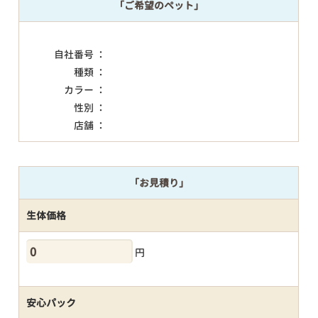
「ご希望のペット」
自社番号 ：
種類 ：
カラー ：
性別 ：
店舗 ：
「お見積り」
生体価格
円
安心パック