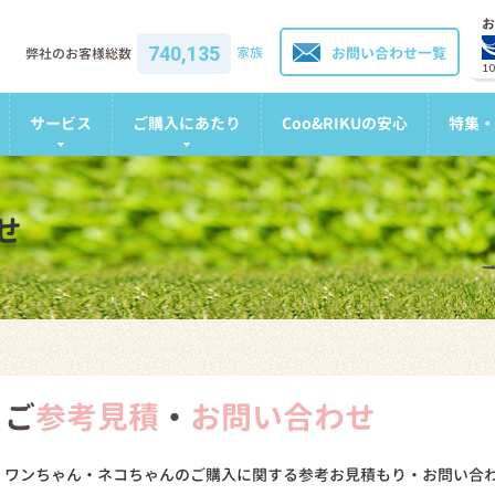
お
740,135
家族
お問い合わせ一覧
弊社のお客様総数
1
サービス
ご購入にあたり
Coo&RIKUの安心
特集・
せ
ご
参考見積
・
お問い合わせ
ワンちゃん・ネコちゃんのご購入に関する参考お見積もり・お問い合