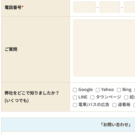
-
-
電話番号
*
ご質問
Google
Yahoo
Bing
弊社をどこで知りましたか？
LINE
タウンページ
紹
(いくつでも)
電車/バスの広告
道看板
「お問い合わせ」