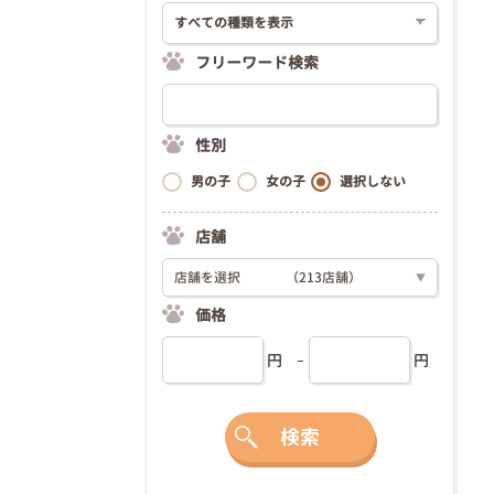
フリーワード検索
性別
男の子
女の子
選択しない
店舗
店舗を選択
（213店舗）
▼
価格
円
円
検索