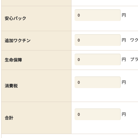
円
安心パック
円
ワ
追加ワクチン
円
プ
生命保障
円
消費税
円
合計