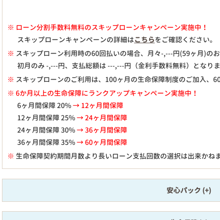
※
ローン分割手数料無料のスキップローンキャンペーン実施中！
スキップローンキャンペーンの詳細は
こちら
をご確認ください。
※
スキップローン利用時の60回払いの場合、月々
-,---
円(59ヶ月)
初月のみ
-,---
円、支払総額は
---,---
円（金利手数料無料）となり
※
スキップローンのご利用は、100ヶ月の生命保障制度のご加入、6
※ 6か月以上の生命保障にランクアップキャンペーン実施中！
6ヶ月間保障 20%
→ 12ヶ月間保障
12ヶ月間保障 25%
→ 24ヶ月間保障
24ヶ月間保障 30%
→ 36ヶ月間保障
36ヶ月間保障 35%
→ 60ヶ月間保障
※
生命保障契約期間月数より長いローン支払回数の選択は出来かね
安心パック