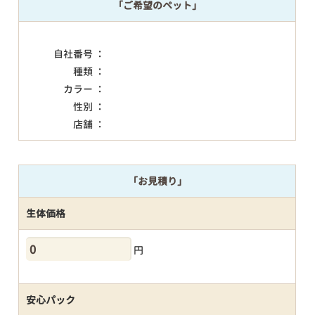
「ご希望のペット」
自社番号 ：
種類 ：
カラー ：
性別 ：
店舗 ：
「お見積り」
生体価格
円
安心パック