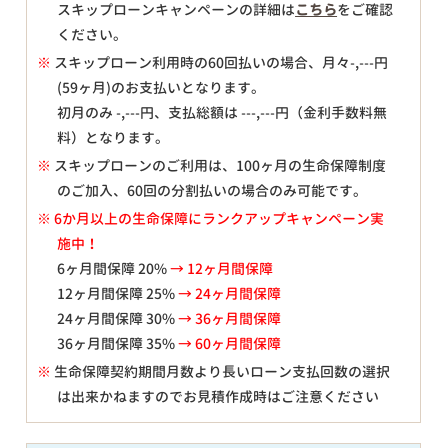
スキップローンキャンペーンの詳細は
こちら
をご確認
ください。
※
スキップローン利用時の60回払いの場合、月々
-,---
円
(59ヶ月)のお支払いとなります。
初月のみ
-,---
円、支払総額は
---,---
円（金利手数料無
料）となります。
※
スキップローンのご利用は、100ヶ月の生命保障制度
のご加入、60回の分割払いの場合のみ可能です。
※ 6か月以上の生命保障にランクアップキャンペーン実
施中！
6ヶ月間保障 20%
→ 12ヶ月間保障
12ヶ月間保障 25%
→ 24ヶ月間保障
24ヶ月間保障 30%
→ 36ヶ月間保障
36ヶ月間保障 35%
→ 60ヶ月間保障
※
生命保障契約期間月数より長いローン支払回数の選択
は出来かねますのでお見積作成時はご注意ください