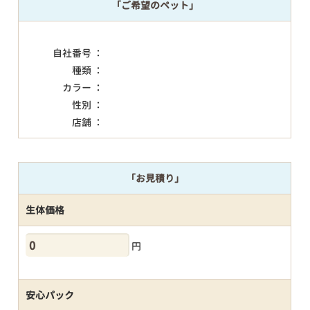
「ご希望のペット」
自社番号 ：
種類 ：
カラー ：
性別 ：
店舗 ：
「お見積り」
生体価格
円
安心パック