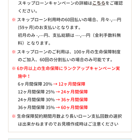
スキップローンキャンペーンの詳細は
こちら
をご確認
ください。
※
スキップローン利用時の60回払いの場合、月々
-,---
円
(59ヶ月)のお支払いとなります。
初月のみ
-,---
円、支払総額は
---,---
円（金利手数料無
料）となります。
※
スキップローンのご利用は、100ヶ月の生命保障制度
のご加入、60回の分割払いの場合のみ可能です。
※ 6か月以上の生命保障にランクアップキャンペーン実
施中！
6ヶ月間保障 20%
→ 12ヶ月間保障
12ヶ月間保障 25%
→ 24ヶ月間保障
24ヶ月間保障 30%
→ 36ヶ月間保障
36ヶ月間保障 35%
→ 60ヶ月間保障
※
生命保障契約期間月数より長いローン支払回数の選択
は出来かねますのでお見積作成時はご注意ください