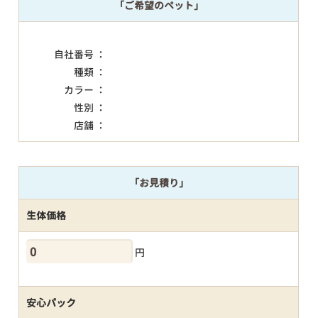
「ご希望のペット」
自社番号 ：
種類 ：
カラー ：
性別 ：
店舗 ：
「お見積り」
生体価格
円
安心パック