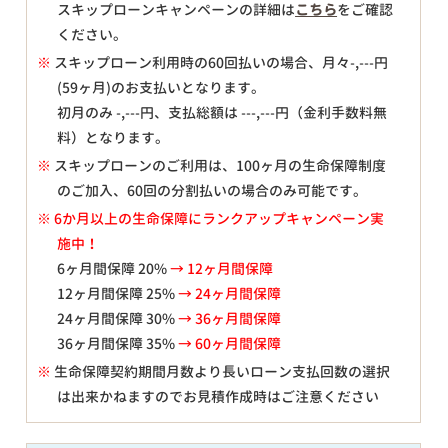
スキップローンキャンペーンの詳細は
こちら
をご確認
ください。
※
スキップローン利用時の60回払いの場合、月々
-,---
円
(59ヶ月)のお支払いとなります。
初月のみ
-,---
円、支払総額は
---,---
円（金利手数料無
料）となります。
※
スキップローンのご利用は、100ヶ月の生命保障制度
のご加入、60回の分割払いの場合のみ可能です。
※ 6か月以上の生命保障にランクアップキャンペーン実
施中！
6ヶ月間保障 20%
→ 12ヶ月間保障
12ヶ月間保障 25%
→ 24ヶ月間保障
24ヶ月間保障 30%
→ 36ヶ月間保障
36ヶ月間保障 35%
→ 60ヶ月間保障
※
生命保障契約期間月数より長いローン支払回数の選択
は出来かねますのでお見積作成時はご注意ください