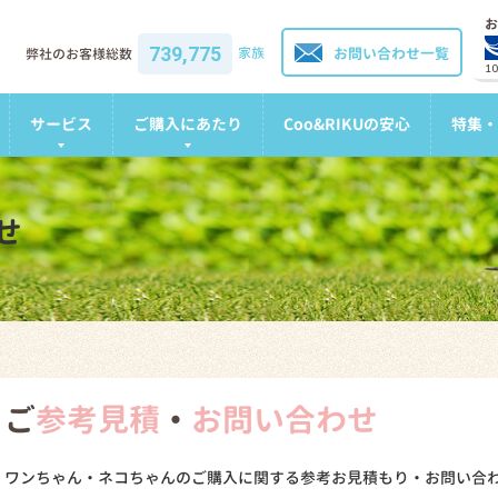
お
739,775
家族
お問い合わせ一覧
弊社のお客様総数
1
サービス
ご購入にあたり
Coo&RIKUの安心
特集・
せ
ご
参考見積
・
お問い合わせ
ワンちゃん・ネコちゃんのご購入に関する参考お見積もり・お問い合