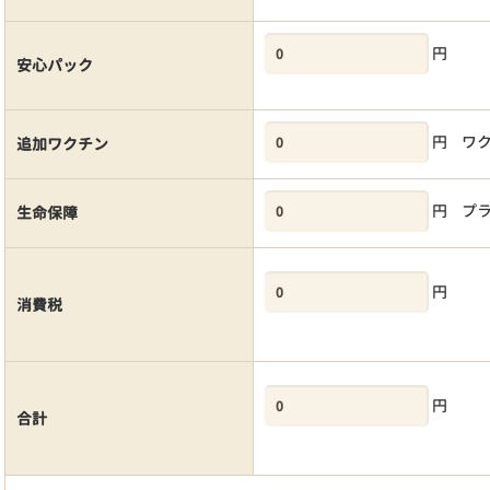
円
安心パック
円
ワ
追加ワクチン
円
プ
生命保障
円
消費税
円
合計