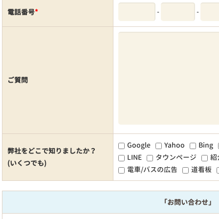
-
-
電話番号
*
ご質問
Google
Yahoo
Bing
弊社をどこで知りましたか？
LINE
タウンページ
紹
(いくつでも)
電車/バスの広告
道看板
「お問い合わせ」