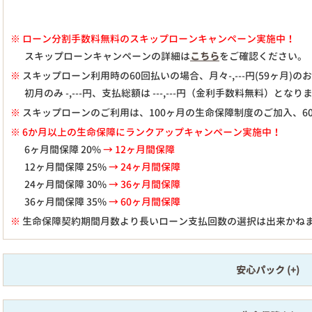
※
ローン分割手数料無料のスキップローンキャンペーン実施中！
スキップローンキャンペーンの詳細は
こちら
をご確認ください。
※
スキップローン利用時の60回払いの場合、月々
-,---
円(59ヶ月)
初月のみ
-,---
円、支払総額は
---,---
円（金利手数料無料）となり
※
スキップローンのご利用は、100ヶ月の生命保障制度のご加入、6
※ 6か月以上の生命保障にランクアップキャンペーン実施中！
6ヶ月間保障 20%
→ 12ヶ月間保障
12ヶ月間保障 25%
→ 24ヶ月間保障
24ヶ月間保障 30%
→ 36ヶ月間保障
36ヶ月間保障 35%
→ 60ヶ月間保障
※
生命保障契約期間月数より長いローン支払回数の選択は出来かね
安心パック