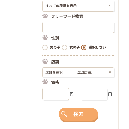
フリーワード検索
性別
男の子
女の子
選択しない
店舗
店舗を選択
（213店舗）
▼
価格
円
円
検索