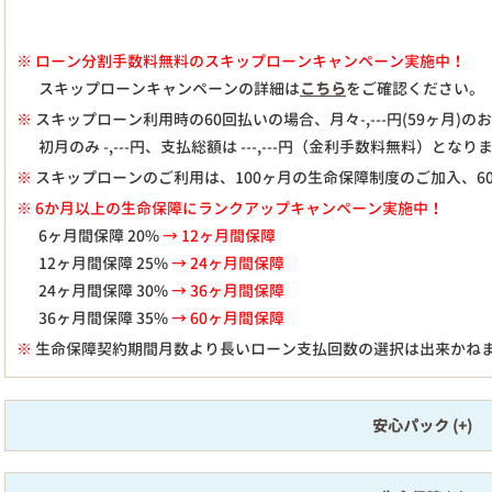
※
ローン分割手数料無料のスキップローンキャンペーン実施中！
スキップローンキャンペーンの詳細は
こちら
をご確認ください。
※
スキップローン利用時の60回払いの場合、月々
-,---
円(59ヶ月)
初月のみ
-,---
円、支払総額は
---,---
円（金利手数料無料）となり
※
スキップローンのご利用は、100ヶ月の生命保障制度のご加入、6
※ 6か月以上の生命保障にランクアップキャンペーン実施中！
6ヶ月間保障 20%
→ 12ヶ月間保障
12ヶ月間保障 25%
→ 24ヶ月間保障
24ヶ月間保障 30%
→ 36ヶ月間保障
36ヶ月間保障 35%
→ 60ヶ月間保障
※
生命保障契約期間月数より長いローン支払回数の選択は出来かね
安心パック