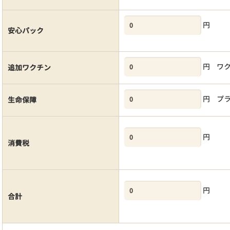
円
安心パック
円
ワ
追加ワクチン
円
プ
生命保障
円
消費税
円
合計