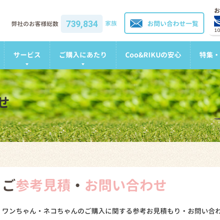
お
739,834
家族
お問い合わせ一覧
弊社のお客様総数
1
サービス
ご購入にあたり
Coo&RIKUの安心
特集・
せ
ご
参考見積
・
お問い合わせ
ワンちゃん・ネコちゃんのご購入に関する参考お見積もり・お問い合