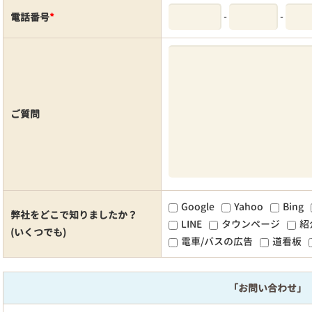
-
-
電話番号
*
ご質問
Google
Yahoo
Bing
弊社をどこで知りましたか？
LINE
タウンページ
紹
(いくつでも)
電車/バスの広告
道看板
「お問い合わせ」