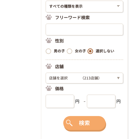
フリーワード検索
性別
男の子
女の子
選択しない
店舗
店舗を選択
（213店舗）
▼
価格
円
円
検索