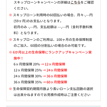
スキップローンキャンペーンの詳細は
こちら
をご確認
ください。
※
スキップローン利用時の60回払いの場合、月々
-,---
円
(59ヶ月)のお支払いとなります。
初月のみ
-,---
円、支払総額は
---,---
円（金利手数料無
料）となります。
※
スキップローンのご利用は、100ヶ月の生命保障制度
のご加入、60回の分割払いの場合のみ可能です。
※ 6か月以上の生命保障にランクアップキャンペーン実
施中！
6ヶ月間保障 20%
→ 12ヶ月間保障
12ヶ月間保障 25%
→ 24ヶ月間保障
24ヶ月間保障 30%
→ 36ヶ月間保障
36ヶ月間保障 35%
→ 60ヶ月間保障
※
生命保障契約期間月数より長いローン支払回数の選択
は出来かねますのでお見積作成時はご注意ください