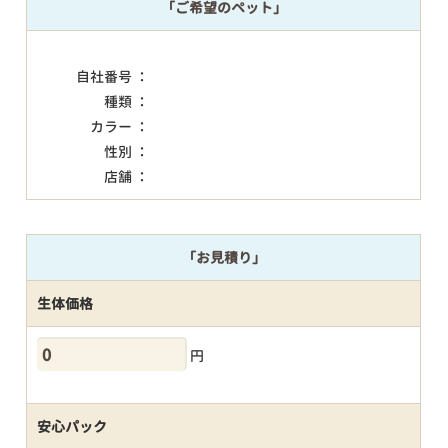
「ご希望のペット」
自社番号 ：
種類 ：
カラー ：
性別 ：
店舗 ：
「お見積り」
生体価格
円
安心パック