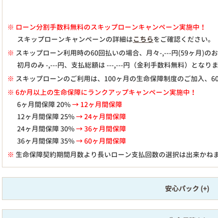
※
ローン分割手数料無料のスキップローンキャンペーン実施中！
スキップローンキャンペーンの詳細は
こちら
をご確認ください。
※
スキップローン利用時の60回払いの場合、月々
-,---
円(59ヶ月)
初月のみ
-,---
円、支払総額は
---,---
円（金利手数料無料）となり
※
スキップローンのご利用は、100ヶ月の生命保障制度のご加入、6
※ 6か月以上の生命保障にランクアップキャンペーン実施中！
6ヶ月間保障 20%
→ 12ヶ月間保障
12ヶ月間保障 25%
→ 24ヶ月間保障
24ヶ月間保障 30%
→ 36ヶ月間保障
36ヶ月間保障 35%
→ 60ヶ月間保障
※
生命保障契約期間月数より長いローン支払回数の選択は出来かね
安心パック