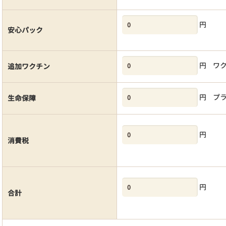
円
安心パック
円
ワ
追加ワクチン
円
プ
生命保障
円
消費税
円
合計