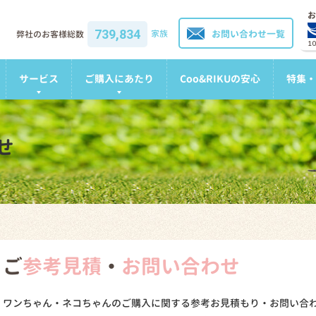
お
739,834
家族
お問い合わせ一覧
弊社のお客様総数
1
サービス
ご購入にあたり
Coo&RIKUの安心
特集・
せ
ご
参考見積
・
お問い合わせ
ワンちゃん・ネコちゃんのご購入に関する参考お見積もり・お問い合