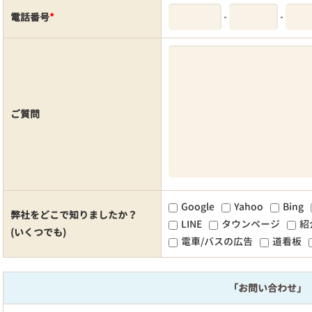
-
-
電話番号
*
ご質問
Google
Yahoo
Bing
弊社をどこで知りましたか？
LINE
タウンページ
紹
(いくつでも)
電車/バスの広告
道看板
「お問い合わせ」