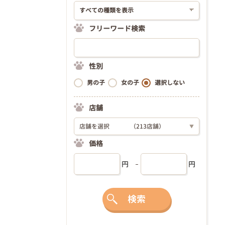
フリーワード検索
性別
男の子
女の子
選択しない
店舗
店舗を選択
（213店舗）
▼
価格
円
円
検索