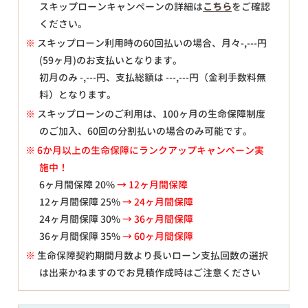
スキップローンキャンペーンの詳細は
こちら
をご確認
ください。
※
スキップローン利用時の60回払いの場合、月々
-,---
円
(59ヶ月)のお支払いとなります。
初月のみ
-,---
円、支払総額は
---,---
円（金利手数料無
料）となります。
※
スキップローンのご利用は、100ヶ月の生命保障制度
のご加入、60回の分割払いの場合のみ可能です。
※ 6か月以上の生命保障にランクアップキャンペーン実
施中！
6ヶ月間保障 20%
→ 12ヶ月間保障
12ヶ月間保障 25%
→ 24ヶ月間保障
24ヶ月間保障 30%
→ 36ヶ月間保障
36ヶ月間保障 35%
→ 60ヶ月間保障
※
生命保障契約期間月数より長いローン支払回数の選択
は出来かねますのでお見積作成時はご注意ください