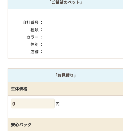
「ご希望のペット」
自社番号 ：
種類 ：
カラー ：
性別 ：
店舗 ：
「お見積り」
生体価格
円
安心パック