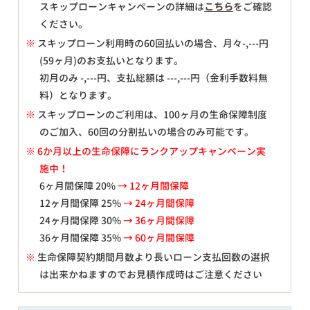
スキップローンキャンペーンの詳細は
こちら
をご確認
ください。
※
スキップローン利用時の60回払いの場合、月々
-,---
円
(59ヶ月)のお支払いとなります。
初月のみ
-,---
円、支払総額は
---,---
円（金利手数料無
料）となります。
※
スキップローンのご利用は、100ヶ月の生命保障制度
のご加入、60回の分割払いの場合のみ可能です。
※ 6か月以上の生命保障にランクアップキャンペーン実
施中！
6ヶ月間保障 20%
→ 12ヶ月間保障
12ヶ月間保障 25%
→ 24ヶ月間保障
24ヶ月間保障 30%
→ 36ヶ月間保障
36ヶ月間保障 35%
→ 60ヶ月間保障
※
生命保障契約期間月数より長いローン支払回数の選択
は出来かねますのでお見積作成時はご注意ください