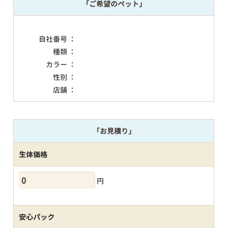
「ご希望のペット」
自社番号 ：
種類 ：
カラー ：
性別 ：
店舗 ：
「お見積り」
生体価格
円
安心パック