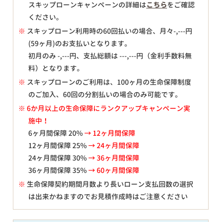
スキップローンキャンペーンの詳細は
こちら
をご確認
ください。
※
スキップローン利用時の60回払いの場合、月々
-,---
円
(59ヶ月)のお支払いとなります。
初月のみ
-,---
円、支払総額は
---,---
円（金利手数料無
料）となります。
※
スキップローンのご利用は、100ヶ月の生命保障制度
のご加入、60回の分割払いの場合のみ可能です。
※ 6か月以上の生命保障にランクアップキャンペーン実
施中！
6ヶ月間保障 20%
→ 12ヶ月間保障
12ヶ月間保障 25%
→ 24ヶ月間保障
24ヶ月間保障 30%
→ 36ヶ月間保障
36ヶ月間保障 35%
→ 60ヶ月間保障
※
生命保障契約期間月数より長いローン支払回数の選択
は出来かねますのでお見積作成時はご注意ください