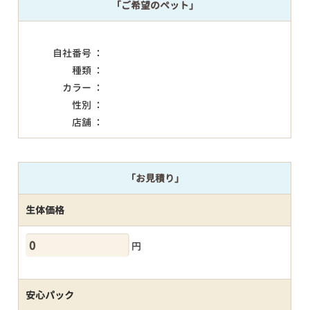
「ご希望のペット」
自社番号 ：
種類 ：
カラー ：
性別 ：
店舗 ：
「お見積り」
生体価格
円
安心パック