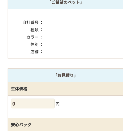
「ご希望のペット」
自社番号 ：
種類 ：
カラー ：
性別 ：
店舗 ：
「お見積り」
生体価格
円
安心パック