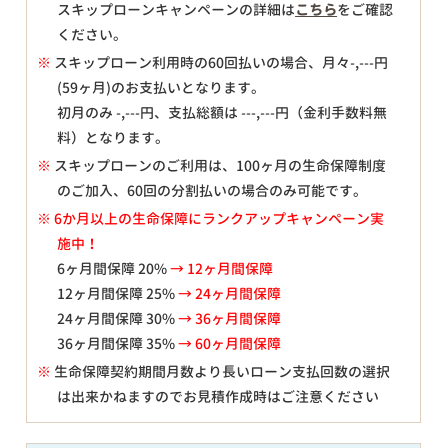
スキップローンキャンペーンの詳細は
こちら
をご確認
ください。
※
スキップローン利用時の60回払いの場合、月々
-,---
円
(59ヶ月)のお支払いとなります。
初月のみ
-,---
円、支払総額は
---,---
円（金利手数料無
料）となります。
※
スキップローンのご利用は、100ヶ月の生命保障制度
のご加入、60回の分割払いの場合のみ可能です。
※ 6か月以上の生命保障にランクアップキャンペーン実
施中！
6ヶ月間保障 20%
→ 12ヶ月間保障
12ヶ月間保障 25%
→ 24ヶ月間保障
24ヶ月間保障 30%
→ 36ヶ月間保障
36ヶ月間保障 35%
→ 60ヶ月間保障
※
生命保障契約期間月数より長いローン支払回数の選択
は出来かねますのでお見積作成時はご注意ください