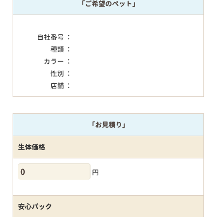
「ご希望のペット」
自社番号 ：
種類 ：
カラー ：
性別 ：
店舗 ：
「お見積り」
生体価格
円
安心パック