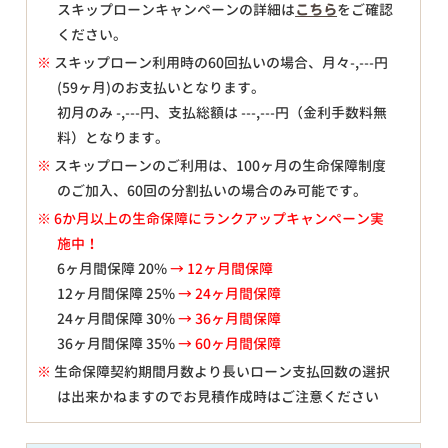
スキップローンキャンペーンの詳細は
こちら
をご確認
ください。
※
スキップローン利用時の60回払いの場合、月々
-,---
円
(59ヶ月)のお支払いとなります。
初月のみ
-,---
円、支払総額は
---,---
円（金利手数料無
料）となります。
※
スキップローンのご利用は、100ヶ月の生命保障制度
のご加入、60回の分割払いの場合のみ可能です。
※ 6か月以上の生命保障にランクアップキャンペーン実
施中！
6ヶ月間保障 20%
→ 12ヶ月間保障
12ヶ月間保障 25%
→ 24ヶ月間保障
24ヶ月間保障 30%
→ 36ヶ月間保障
36ヶ月間保障 35%
→ 60ヶ月間保障
※
生命保障契約期間月数より長いローン支払回数の選択
は出来かねますのでお見積作成時はご注意ください