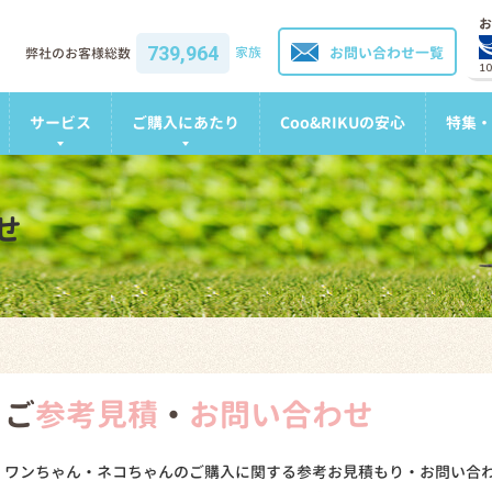
お
739,964
家族
お問い合わせ一覧
弊社のお客様総数
1
サービス
ご購入にあたり
Coo&RIKUの安心
特集・
せ
ご
参考見積
・
お問い合わせ
ワンちゃん・ネコちゃんのご購入に関する参考お見積もり・お問い合