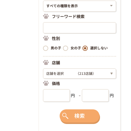
フリーワード検索
性別
男の子
女の子
選択しない
店舗
店舗を選択
（213店舗）
▼
価格
円
円
検索