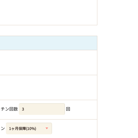
クチン回数
回
ラン