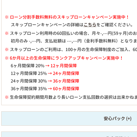
※
ローン分割手数料無料のスキップローンキャンペーン実施中！
スキップローンキャンペーンの詳細は
こちら
をご確認ください。
※
スキップローン利用時の60回払いの場合、月々
-,---
円(59ヶ月)
初月のみ
-,---
円、支払総額は
---,---
円（金利手数料無料）となり
※
スキップローンのご利用は、100ヶ月の生命保障制度のご加入、6
※ 6か月以上の生命保障にランクアップキャンペーン実施中！
6ヶ月間保障 20%
→ 12ヶ月間保障
12ヶ月間保障 25%
→ 24ヶ月間保障
24ヶ月間保障 30%
→ 36ヶ月間保障
36ヶ月間保障 35%
→ 60ヶ月間保障
※
生命保障契約期間月数より長いローン支払回数の選択は出来かね
安心パック