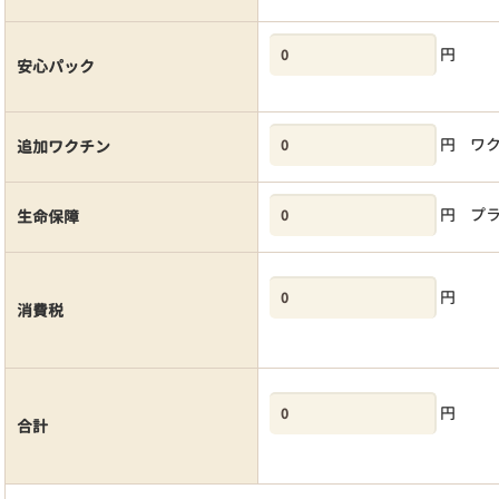
円
安心パック
円
ワ
追加ワクチン
円
プ
生命保障
円
消費税
円
合計