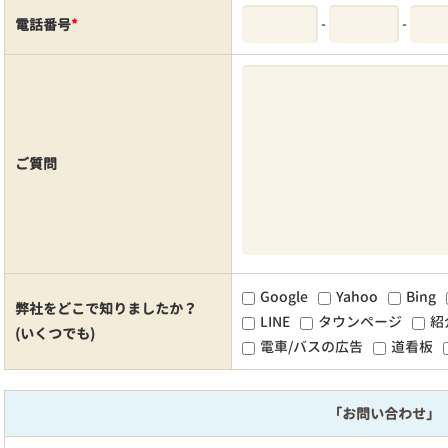
-
-
電話番号
*
ご質問
Google
Yahoo
Bing
弊社をどこで知りましたか？
LINE
タウンページ
紹
(いくつでも)
電車/バスの広告
道看板
「お問い合わせ」