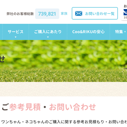
お
739,821
家族
お問い合わせ一覧
弊社のお客様総数
1
サービス
ご購入にあたり
Coo&RIKUの安心
特集・
せ
ご
参考見積
・
お問い合わせ
ワンちゃん・ネコちゃんのご購入に関する参考お見積もり・お問い合