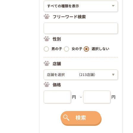
フリーワード検索
性別
男の子
女の子
選択しない
店舗
店舗を選択
（213店舗）
▼
価格
円
円
検索