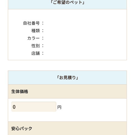
「ご希望のペット」
自社番号 ：
種類 ：
カラー ：
性別 ：
店舗 ：
「お見積り」
生体価格
円
安心パック