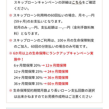
スキップローンキャンペーンの詳細は
こちら
をご確認
ください。
※
スキップローン利用時の60回払いの場合、月々
-,---
円
(59ヶ月)のお支払いとなります。
初月のみ
-,---
円、支払総額は
---,---
円（金利手数料無
料）となります。
※
スキップローンのご利用は、100ヶ月の生命保障制度
のご加入、60回の分割払いの場合のみ可能です。
※ 6か月以上の生命保障にランクアップキャンペーン実
施中！
6ヶ月間保障 20%
→ 12ヶ月間保障
12ヶ月間保障 25%
→ 24ヶ月間保障
24ヶ月間保障 30%
→ 36ヶ月間保障
36ヶ月間保障 35%
→ 60ヶ月間保障
※
生命保障契約期間月数より長いローン支払回数の選択
は出来かねますのでお見積作成時はご注意ください