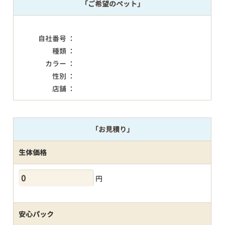
「ご希望のペット」
自社番号 ：
種類 ：
カラー ：
性別 ：
店舗 ：
「お見積り」
生体価格
円
安心パック