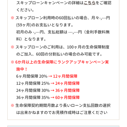
スキップローンキャンペーンの詳細は
こちら
をご確認
ください。
※
スキップローン利用時の60回払いの場合、月々
-,---
円
(59ヶ月)のお支払いとなります。
初月のみ
-,---
円、支払総額は
---,---
円（金利手数料無
料）となります。
※
スキップローンのご利用は、100ヶ月の生命保障制度
のご加入、60回の分割払いの場合のみ可能です。
※ 6か月以上の生命保障にランクアップキャンペーン実
施中！
6ヶ月間保障 20%
→ 12ヶ月間保障
12ヶ月間保障 25%
→ 24ヶ月間保障
24ヶ月間保障 30%
→ 36ヶ月間保障
36ヶ月間保障 35%
→ 60ヶ月間保障
※
生命保障契約期間月数より長いローン支払回数の選択
は出来かねますのでお見積作成時はご注意ください