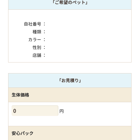
「ご希望のペット」
自社番号 ：
種類 ：
カラー ：
性別 ：
店舗 ：
「お見積り」
生体価格
円
安心パック