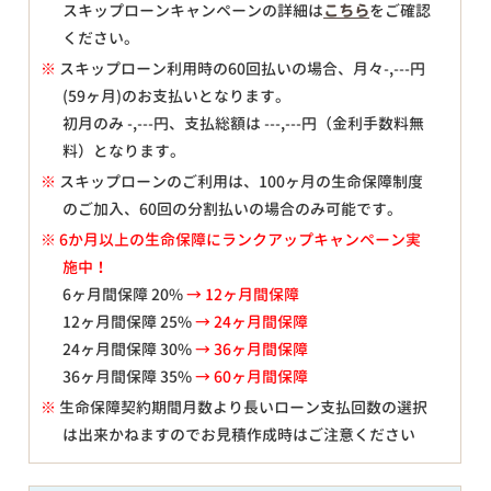
スキップローンキャンペーンの詳細は
こちら
をご確認
ください。
※
スキップローン利用時の60回払いの場合、月々
-,---
円
(59ヶ月)のお支払いとなります。
初月のみ
-,---
円、支払総額は
---,---
円（金利手数料無
料）となります。
※
スキップローンのご利用は、100ヶ月の生命保障制度
のご加入、60回の分割払いの場合のみ可能です。
※ 6か月以上の生命保障にランクアップキャンペーン実
施中！
6ヶ月間保障 20%
→ 12ヶ月間保障
12ヶ月間保障 25%
→ 24ヶ月間保障
24ヶ月間保障 30%
→ 36ヶ月間保障
36ヶ月間保障 35%
→ 60ヶ月間保障
※
生命保障契約期間月数より長いローン支払回数の選択
は出来かねますのでお見積作成時はご注意ください