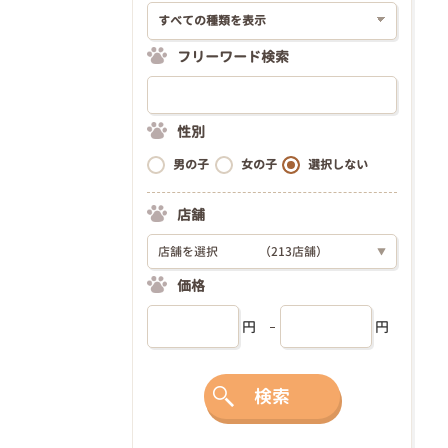
フリーワード検索
性別
男の子
女の子
選択しない
店舗
店舗を選択
（213店舗）
▼
価格
円
円
検索