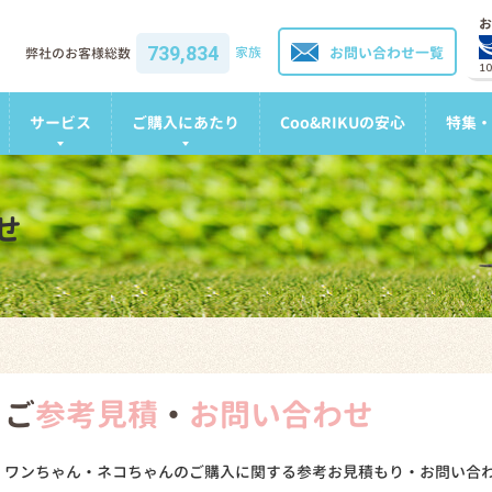
お
739,834
家族
お問い合わせ一覧
弊社のお客様総数
1
サービス
ご購入にあたり
Coo&RIKUの安心
特集・
せ
ご
参考見積
・
お問い合わせ
ワンちゃん・ネコちゃんのご購入に関する参考お見積もり・お問い合