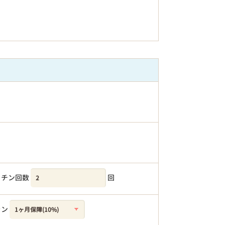
クチン回数
回
ラン