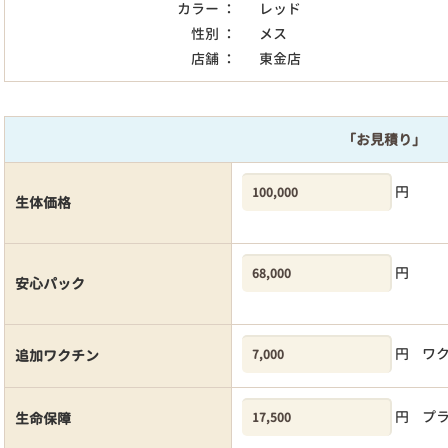
カラー ：
レッド
性別 ：
メス
店舗 ：
東金店
「お見積り」
円
生体価格
円
安心パック
円
ワ
追加ワクチン
円
プ
生命保障