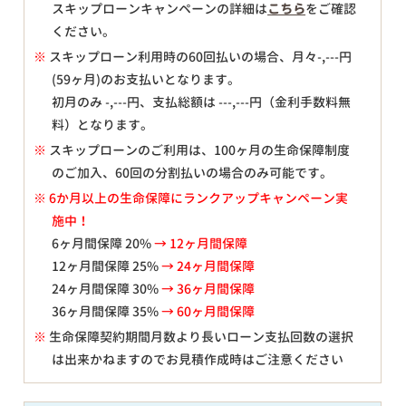
スキップローンキャンペーンの詳細は
こちら
をご確認
ください。
※
スキップローン利用時の60回払いの場合、月々
-,---
円
(59ヶ月)のお支払いとなります。
初月のみ
-,---
円、支払総額は
---,---
円（金利手数料無
料）となります。
※
スキップローンのご利用は、100ヶ月の生命保障制度
のご加入、60回の分割払いの場合のみ可能です。
※ 6か月以上の生命保障にランクアップキャンペーン実
施中！
6ヶ月間保障 20%
→ 12ヶ月間保障
12ヶ月間保障 25%
→ 24ヶ月間保障
24ヶ月間保障 30%
→ 36ヶ月間保障
36ヶ月間保障 35%
→ 60ヶ月間保障
※
生命保障契約期間月数より長いローン支払回数の選択
は出来かねますのでお見積作成時はご注意ください