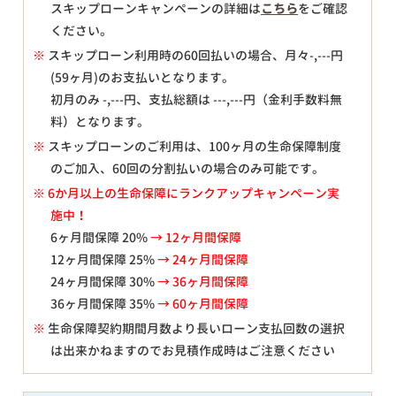
スキップローンキャンペーンの詳細は
こちら
をご確認
ください。
※
スキップローン利用時の60回払いの場合、月々
-,---
円
(59ヶ月)のお支払いとなります。
初月のみ
-,---
円、支払総額は
---,---
円（金利手数料無
料）となります。
※
スキップローンのご利用は、100ヶ月の生命保障制度
のご加入、60回の分割払いの場合のみ可能です。
※ 6か月以上の生命保障にランクアップキャンペーン実
施中！
6ヶ月間保障 20%
→ 12ヶ月間保障
12ヶ月間保障 25%
→ 24ヶ月間保障
24ヶ月間保障 30%
→ 36ヶ月間保障
36ヶ月間保障 35%
→ 60ヶ月間保障
※
生命保障契約期間月数より長いローン支払回数の選択
は出来かねますのでお見積作成時はご注意ください