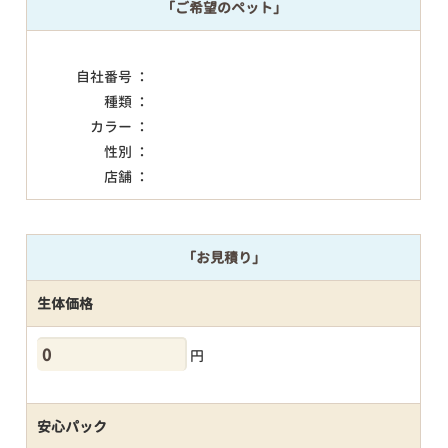
「ご希望のペット」
自社番号 ：
種類 ：
カラー ：
性別 ：
店舗 ：
「お見積り」
生体価格
円
安心パック