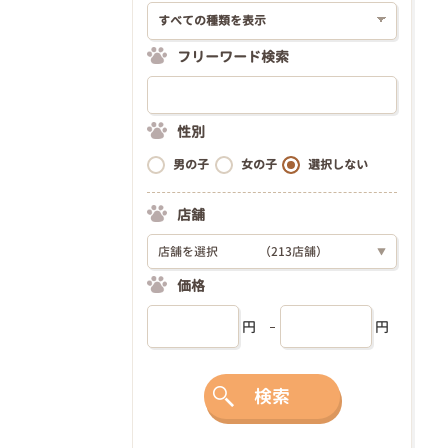
フリーワード検索
性別
男の子
女の子
選択しない
店舗
店舗を選択
（213店舗）
▼
価格
円
円
検索