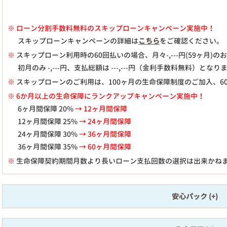
※
ローン分割手数料無料のスキップローンキャンペーン実施中！
スキップローンキャンペーンの詳細は
こちら
をご確認ください。
※
スキップローン利用時の60回払いの場合、月々
-,---
円(59ヶ月)
初月のみ
-,---
円、支払総額は
---,---
円（金利手数料無料）となり
※
スキップローンのご利用は、100ヶ月の生命保障制度のご加入、6
※ 6か月以上の生命保障にランクアップキャンペーン実施中！
6ヶ月間保障 20%
→ 12ヶ月間保障
12ヶ月間保障 25%
→ 24ヶ月間保障
24ヶ月間保障 30%
→ 36ヶ月間保障
36ヶ月間保障 35%
→ 60ヶ月間保障
※
生命保障契約期間月数より長いローン支払回数の選択は出来かね
安心パック