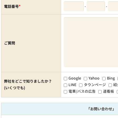
-
-
電話番号
*
ご質問
Google
Yahoo
Bing
弊社をどこで知りましたか？
LINE
タウンページ
紹
(いくつでも)
電車/バスの広告
道看板
「お問い合わせ」