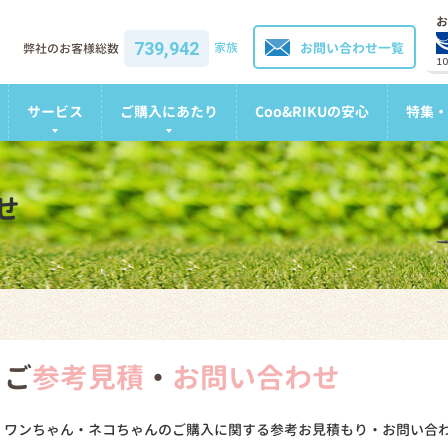
お
739,942
家族
お問い合わせ一覧
弊社のお客様総数
1
サービス
ご購入にあたり
Coo&RIKUの安心
特集・
せ
ご
参考見積
・
お問い合わせ
ワンちゃん・ネコちゃんのご購入に関する参考お見積もり・お問い合