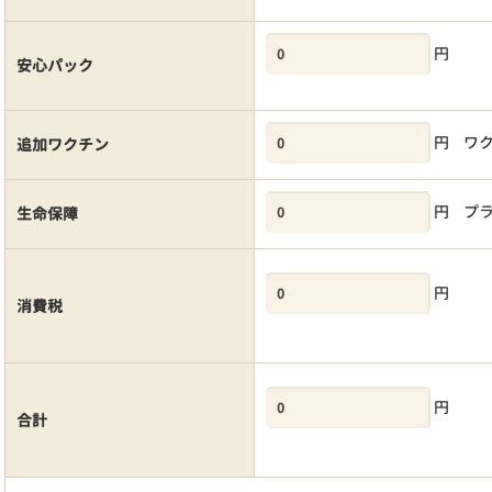
円
安心パック
円
ワ
追加ワクチン
円
プ
生命保障
円
消費税
円
合計