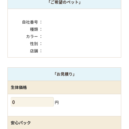
「ご希望のペット」
自社番号 ：
種類 ：
カラー ：
性別 ：
店舗 ：
「お見積り」
生体価格
円
安心パック