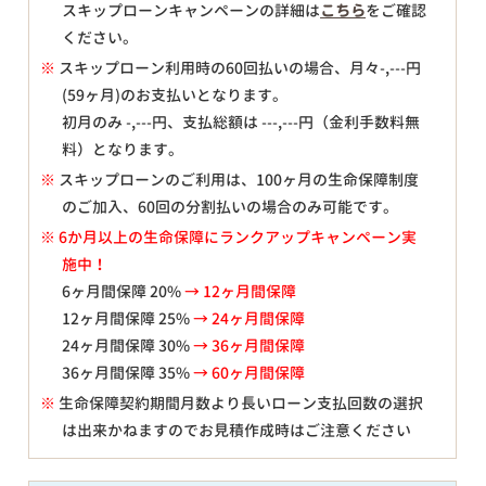
スキップローンキャンペーンの詳細は
こちら
をご確認
ください。
※
スキップローン利用時の60回払いの場合、月々
-,---
円
(59ヶ月)のお支払いとなります。
初月のみ
-,---
円、支払総額は
---,---
円（金利手数料無
料）となります。
※
スキップローンのご利用は、100ヶ月の生命保障制度
のご加入、60回の分割払いの場合のみ可能です。
※ 6か月以上の生命保障にランクアップキャンペーン実
施中！
6ヶ月間保障 20%
→ 12ヶ月間保障
12ヶ月間保障 25%
→ 24ヶ月間保障
24ヶ月間保障 30%
→ 36ヶ月間保障
36ヶ月間保障 35%
→ 60ヶ月間保障
※
生命保障契約期間月数より長いローン支払回数の選択
は出来かねますのでお見積作成時はご注意ください