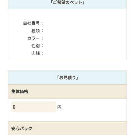
「ご希望のペット」
自社番号 ：
種類 ：
カラー ：
性別 ：
店舗 ：
「お見積り」
生体価格
円
安心パック