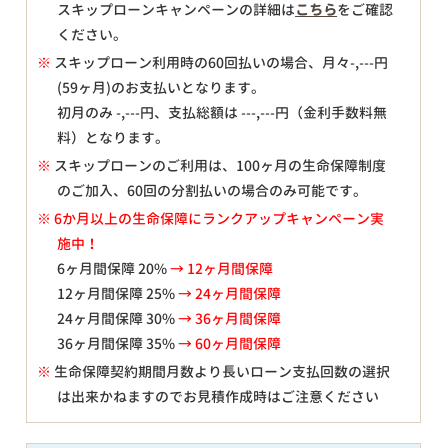
スキップローンキャンペーンの詳細は
こちら
をご確認
ください。
※
スキップローン利用時の60回払いの場合、月々
-,---
円
(59ヶ月)のお支払いとなります。
初月のみ
-,---
円、支払総額は
---,---
円（金利手数料無
料）となります。
※
スキップローンのご利用は、100ヶ月の生命保障制度
のご加入、60回の分割払いの場合のみ可能です。
※ 6か月以上の生命保障にランクアップキャンペーン実
施中！
6ヶ月間保障 20%
→ 12ヶ月間保障
12ヶ月間保障 25%
→ 24ヶ月間保障
24ヶ月間保障 30%
→ 36ヶ月間保障
36ヶ月間保障 35%
→ 60ヶ月間保障
※
生命保障契約期間月数より長いローン支払回数の選択
は出来かねますのでお見積作成時はご注意ください