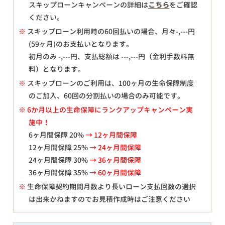
スキップローンキャンペーンの詳細は
こちら
をご確認
ください。
※
スキップローン利用時の60回払いの場合、月々
-,---
円
(59ヶ月)のお支払いとなります。
初月のみ
-,---
円、支払総額は
---,---
円（金利手数料無
料）となります。
※
スキップローンのご利用は、100ヶ月の生命保障制度
のご加入、60回の分割払いの場合のみ可能です。
※ 6か月以上の生命保障にランクアップキャンペーン実
施中！
6ヶ月間保障 20%
→ 12ヶ月間保障
12ヶ月間保障 25%
→ 24ヶ月間保障
24ヶ月間保障 30%
→ 36ヶ月間保障
36ヶ月間保障 35%
→ 60ヶ月間保障
※
生命保障契約期間月数より長いローン支払回数の選択
は出来かねますのでお見積作成時はご注意ください