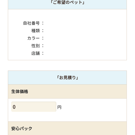
「ご希望のペット」
自社番号 ：
種類 ：
カラー ：
性別 ：
店舗 ：
「お見積り」
生体価格
円
安心パック