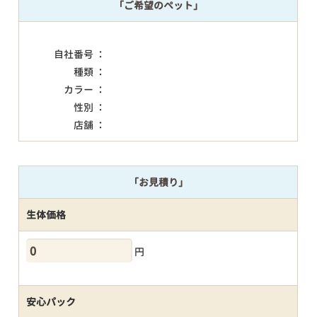
「ご希望のペット」
自社番号 ：
種類 ：
カラー ：
性別 ：
店舗 ：
「お見積り」
生体価格
円
安心パック