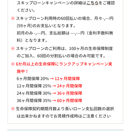
スキップローンキャンペーンの詳細は
こちら
をご確認
ください。
※
スキップローン利用時の60回払いの場合、月々
-,---
円
(59ヶ月)のお支払いとなります。
初月のみ
-,---
円、支払総額は
---,---
円（金利手数料無
料）となります。
※
スキップローンのご利用は、100ヶ月の生命保障制度
のご加入、60回の分割払いの場合のみ可能です。
※ 6か月以上の生命保障にランクアップキャンペーン実
施中！
6ヶ月間保障 20%
→ 12ヶ月間保障
12ヶ月間保障 25%
→ 24ヶ月間保障
24ヶ月間保障 30%
→ 36ヶ月間保障
36ヶ月間保障 35%
→ 60ヶ月間保障
※
生命保障契約期間月数より長いローン支払回数の選択
は出来かねますのでお見積作成時はご注意ください