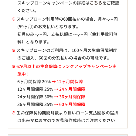
スキップローンキャンペーンの詳細は
こちら
をご確認
ください。
※
スキップローン利用時の60回払いの場合、月々
-,---
円
(59ヶ月)のお支払いとなります。
初月のみ
-,---
円、支払総額は
---,---
円（金利手数料無
料）となります。
※
スキップローンのご利用は、100ヶ月の生命保障制度
のご加入、60回の分割払いの場合のみ可能です。
※ 6か月以上の生命保障にランクアップキャンペーン実
施中！
6ヶ月間保障 20%
→ 12ヶ月間保障
12ヶ月間保障 25%
→ 24ヶ月間保障
24ヶ月間保障 30%
→ 36ヶ月間保障
36ヶ月間保障 35%
→ 60ヶ月間保障
※
生命保障契約期間月数より長いローン支払回数の選択
は出来かねますのでお見積作成時はご注意ください