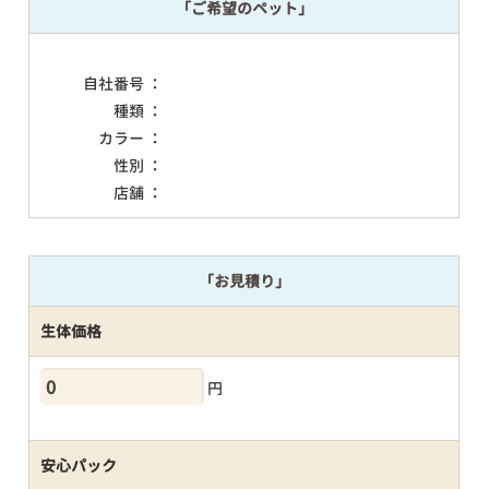
「ご希望のペット」
自社番号 ：
種類 ：
カラー ：
性別 ：
店舗 ：
「お見積り」
生体価格
円
安心パック