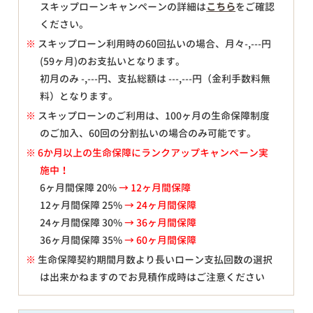
スキップローンキャンペーンの詳細は
こちら
をご確認
ください。
※
スキップローン利用時の60回払いの場合、月々
-,---
円
(59ヶ月)のお支払いとなります。
初月のみ
-,---
円、支払総額は
---,---
円（金利手数料無
料）となります。
※
スキップローンのご利用は、100ヶ月の生命保障制度
のご加入、60回の分割払いの場合のみ可能です。
※ 6か月以上の生命保障にランクアップキャンペーン実
施中！
6ヶ月間保障 20%
→ 12ヶ月間保障
12ヶ月間保障 25%
→ 24ヶ月間保障
24ヶ月間保障 30%
→ 36ヶ月間保障
36ヶ月間保障 35%
→ 60ヶ月間保障
※
生命保障契約期間月数より長いローン支払回数の選択
は出来かねますのでお見積作成時はご注意ください