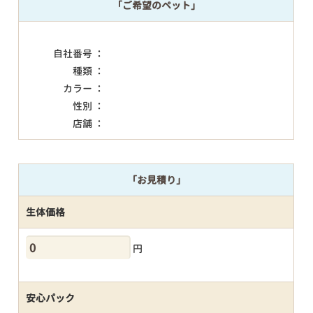
「ご希望のペット」
自社番号 ：
種類 ：
カラー ：
性別 ：
店舗 ：
「お見積り」
生体価格
円
安心パック