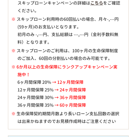
スキップローンキャンペーンの詳細は
こちら
をご確認
ください。
※
スキップローン利用時の60回払いの場合、月々
-,---
円
(59ヶ月)のお支払いとなります。
初月のみ
-,---
円、支払総額は
---,---
円（金利手数料無
料）となります。
※
スキップローンのご利用は、100ヶ月の生命保障制度
のご加入、60回の分割払いの場合のみ可能です。
※ 6か月以上の生命保障にランクアップキャンペーン実
施中！
6ヶ月間保障 20%
→ 12ヶ月間保障
12ヶ月間保障 25%
→ 24ヶ月間保障
24ヶ月間保障 30%
→ 36ヶ月間保障
36ヶ月間保障 35%
→ 60ヶ月間保障
※
生命保障契約期間月数より長いローン支払回数の選択
は出来かねますのでお見積作成時はご注意ください