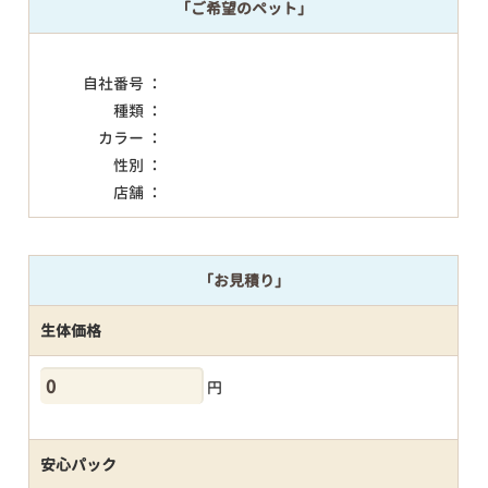
「ご希望のペット」
自社番号 ：
種類 ：
カラー ：
性別 ：
店舗 ：
「お見積り」
生体価格
円
安心パック