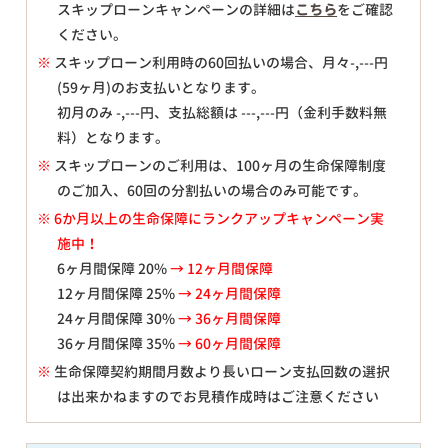
スキップローンキャンペーンの詳細は
こちら
をご確認
ください。
※
スキップローン利用時の60回払いの場合、月々
-,---
円
(59ヶ月)のお支払いとなります。
初月のみ
-,---
円、支払総額は
---,---
円（金利手数料無
料）となります。
※
スキップローンのご利用は、100ヶ月の生命保障制度
のご加入、60回の分割払いの場合のみ可能です。
※ 6か月以上の生命保障にランクアップキャンペーン実
施中！
6ヶ月間保障 20%
→ 12ヶ月間保障
12ヶ月間保障 25%
→ 24ヶ月間保障
24ヶ月間保障 30%
→ 36ヶ月間保障
36ヶ月間保障 35%
→ 60ヶ月間保障
※
生命保障契約期間月数より長いローン支払回数の選択
は出来かねますのでお見積作成時はご注意ください