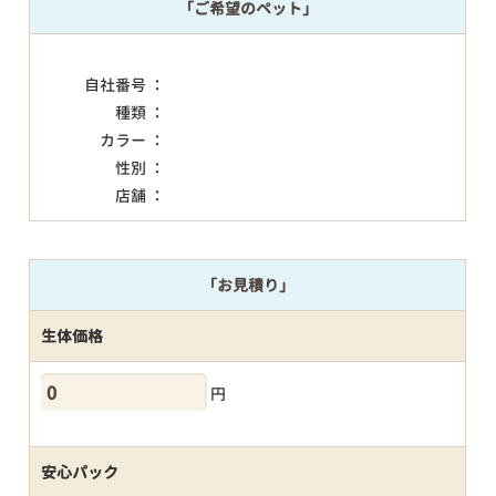
「ご希望のペット」
自社番号 ：
種類 ：
カラー ：
性別 ：
店舗 ：
「お見積り」
生体価格
円
安心パック