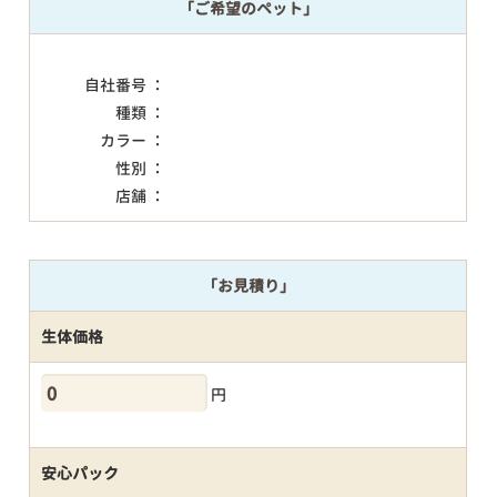
「ご希望のペット」
自社番号 ：
種類 ：
カラー ：
性別 ：
店舗 ：
「お見積り」
生体価格
円
安心パック