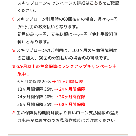
スキップローンキャンペーンの詳細は
こちら
をご確認
ください。
※
スキップローン利用時の60回払いの場合、月々
-,---
円
(59ヶ月)のお支払いとなります。
初月のみ
-,---
円、支払総額は
---,---
円（金利手数料無
料）となります。
※
スキップローンのご利用は、100ヶ月の生命保障制度
のご加入、60回の分割払いの場合のみ可能です。
※ 6か月以上の生命保障にランクアップキャンペーン実
施中！
6ヶ月間保障 20%
→ 12ヶ月間保障
12ヶ月間保障 25%
→ 24ヶ月間保障
24ヶ月間保障 30%
→ 36ヶ月間保障
36ヶ月間保障 35%
→ 60ヶ月間保障
※
生命保障契約期間月数より長いローン支払回数の選択
は出来かねますのでお見積作成時はご注意ください