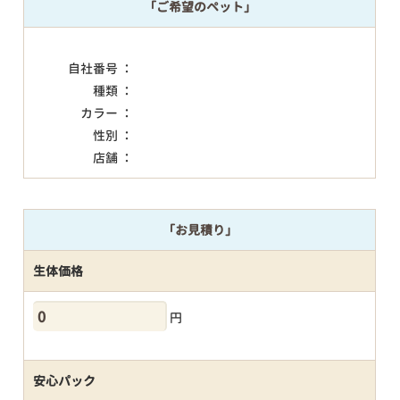
「ご希望のペット」
自社番号 ：
種類 ：
カラー ：
性別 ：
店舗 ：
「お見積り」
生体価格
円
安心パック