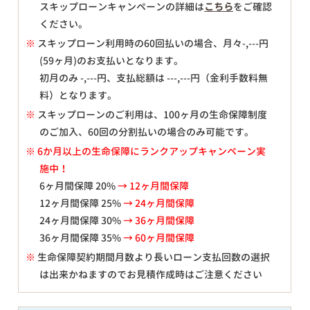
スキップローンキャンペーンの詳細は
こちら
をご確認
ください。
※
スキップローン利用時の60回払いの場合、月々
-,---
円
(59ヶ月)のお支払いとなります。
初月のみ
-,---
円、支払総額は
---,---
円（金利手数料無
料）となります。
※
スキップローンのご利用は、100ヶ月の生命保障制度
のご加入、60回の分割払いの場合のみ可能です。
※ 6か月以上の生命保障にランクアップキャンペーン実
施中！
6ヶ月間保障 20%
→ 12ヶ月間保障
12ヶ月間保障 25%
→ 24ヶ月間保障
24ヶ月間保障 30%
→ 36ヶ月間保障
36ヶ月間保障 35%
→ 60ヶ月間保障
※
生命保障契約期間月数より長いローン支払回数の選択
は出来かねますのでお見積作成時はご注意ください