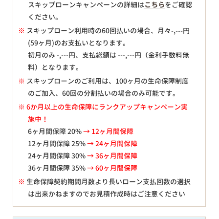
スキップローンキャンペーンの詳細は
こちら
をご確認
ください。
※
スキップローン利用時の60回払いの場合、月々
-,---
円
(59ヶ月)のお支払いとなります。
初月のみ
-,---
円、支払総額は
---,---
円（金利手数料無
料）となります。
※
スキップローンのご利用は、100ヶ月の生命保障制度
のご加入、60回の分割払いの場合のみ可能です。
※ 6か月以上の生命保障にランクアップキャンペーン実
施中！
6ヶ月間保障 20%
→ 12ヶ月間保障
12ヶ月間保障 25%
→ 24ヶ月間保障
24ヶ月間保障 30%
→ 36ヶ月間保障
36ヶ月間保障 35%
→ 60ヶ月間保障
※
生命保障契約期間月数より長いローン支払回数の選択
は出来かねますのでお見積作成時はご注意ください