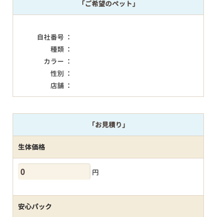
「ご希望のペット」
自社番号 ：
種類 ：
カラー ：
性別 ：
店舗 ：
「お見積り」
生体価格
円
安心パック