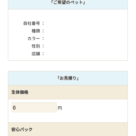
「ご希望のペット」
自社番号 ：
種類 ：
カラー ：
性別 ：
店舗 ：
「お見積り」
生体価格
円
安心パック