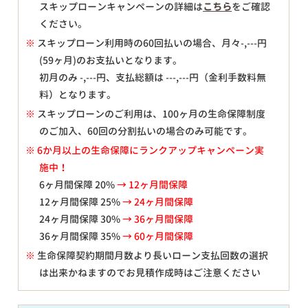
スキップローンキャンペーンの詳細は
こちら
をご確認
ください。
※
スキップローン利用時の60回払いの場合、月々
-,---
円
(59ヶ月)のお支払いとなります。
初月のみ
-,---
円、支払総額は
---,---
円（金利手数料無
料）となります。
※
スキップローンのご利用は、100ヶ月の生命保障制度
のご加入、60回の分割払いの場合のみ可能です。
※ 6か月以上の生命保障にランクアップキャンペーン実
施中！
6ヶ月間保障 20%
→ 12ヶ月間保障
12ヶ月間保障 25%
→ 24ヶ月間保障
24ヶ月間保障 30%
→ 36ヶ月間保障
36ヶ月間保障 35%
→ 60ヶ月間保障
※
生命保障契約期間月数より長いローン支払回数の選択
は出来かねますのでお見積作成時はご注意ください