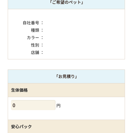
「ご希望のペット」
自社番号 ：
種類 ：
カラー ：
性別 ：
店舗 ：
「お見積り」
生体価格
円
安心パック