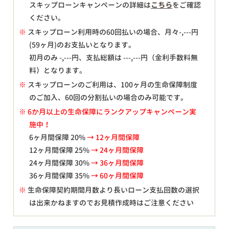
スキップローンキャンペーンの詳細は
こちら
をご確認
ください。
※
スキップローン利用時の60回払いの場合、月々
-,---
円
(59ヶ月)のお支払いとなります。
初月のみ
-,---
円、支払総額は
---,---
円（金利手数料無
料）となります。
※
スキップローンのご利用は、100ヶ月の生命保障制度
のご加入、60回の分割払いの場合のみ可能です。
※ 6か月以上の生命保障にランクアップキャンペーン実
施中！
6ヶ月間保障 20%
→ 12ヶ月間保障
12ヶ月間保障 25%
→ 24ヶ月間保障
24ヶ月間保障 30%
→ 36ヶ月間保障
36ヶ月間保障 35%
→ 60ヶ月間保障
※
生命保障契約期間月数より長いローン支払回数の選択
は出来かねますのでお見積作成時はご注意ください