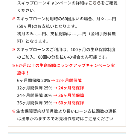
スキップローンキャンペーンの詳細は
こちら
をご確認
ください。
※
スキップローン利用時の60回払いの場合、月々
-,---
円
(59ヶ月)のお支払いとなります。
初月のみ
-,---
円、支払総額は
---,---
円（金利手数料無
料）となります。
※
スキップローンのご利用は、100ヶ月の生命保障制度
のご加入、60回の分割払いの場合のみ可能です。
※ 6か月以上の生命保障にランクアップキャンペーン実
施中！
6ヶ月間保障 20%
→ 12ヶ月間保障
12ヶ月間保障 25%
→ 24ヶ月間保障
24ヶ月間保障 30%
→ 36ヶ月間保障
36ヶ月間保障 35%
→ 60ヶ月間保障
※
生命保障契約期間月数より長いローン支払回数の選択
は出来かねますのでお見積作成時はご注意ください