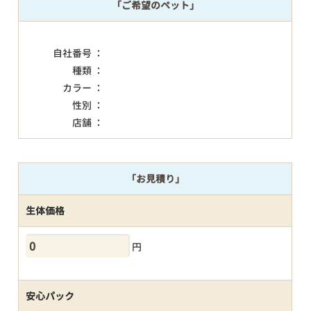
「ご希望のペット」
自社番号 ：
種類 ：
カラー ：
性別 ：
店舗 ：
「お見積り」
生体価格
円
安心パック