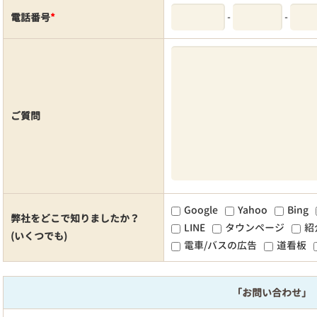
-
-
電話番号
*
ご質問
Google
Yahoo
Bing
弊社をどこで知りましたか？
LINE
タウンページ
紹
(いくつでも)
電車/バスの広告
道看板
「お問い合わせ」