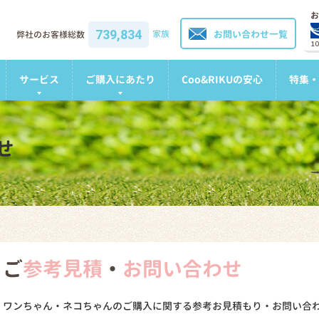
お
739,834
家族
お問い合わせ一覧
弊社のお客様総数
1
サービス
ご購入にあたり
Coo&RIKUの安心
特集・
せ
ご
参考見積
・
お問い合わせ
ワンちゃん・ネコちゃんのご購入に関する参考お見積もり・お問い合