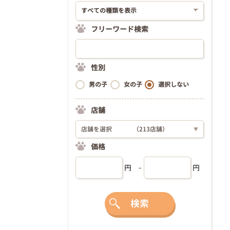
フリーワード検索
性別
男の子
女の子
選択しない
店舗
店舗を選択
（213店舗）
▼
価格
円
円
検索