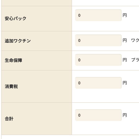
円
安心パック
円
ワ
追加ワクチン
円
プ
生命保障
円
消費税
円
合計