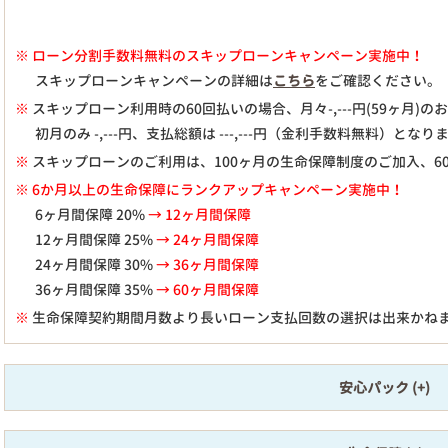
※
ローン分割手数料無料のスキップローンキャンペーン実施中！
スキップローンキャンペーンの詳細は
こちら
をご確認ください。
※
スキップローン利用時の60回払いの場合、月々
-,---
円(59ヶ月)
初月のみ
-,---
円、支払総額は
---,---
円（金利手数料無料）となり
※
スキップローンのご利用は、100ヶ月の生命保障制度のご加入、6
※ 6か月以上の生命保障にランクアップキャンペーン実施中！
6ヶ月間保障 20%
→ 12ヶ月間保障
12ヶ月間保障 25%
→ 24ヶ月間保障
24ヶ月間保障 30%
→ 36ヶ月間保障
36ヶ月間保障 35%
→ 60ヶ月間保障
※
生命保障契約期間月数より長いローン支払回数の選択は出来かね
安心パック