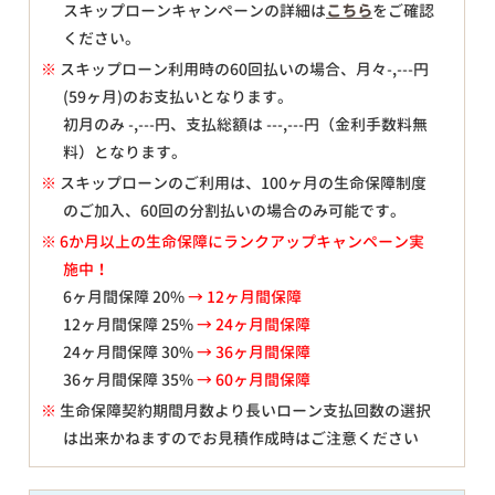
スキップローンキャンペーンの詳細は
こちら
をご確認
ください。
※
スキップローン利用時の60回払いの場合、月々
-,---
円
(59ヶ月)のお支払いとなります。
初月のみ
-,---
円、支払総額は
---,---
円（金利手数料無
料）となります。
※
スキップローンのご利用は、100ヶ月の生命保障制度
のご加入、60回の分割払いの場合のみ可能です。
※ 6か月以上の生命保障にランクアップキャンペーン実
施中！
6ヶ月間保障 20%
→ 12ヶ月間保障
12ヶ月間保障 25%
→ 24ヶ月間保障
24ヶ月間保障 30%
→ 36ヶ月間保障
36ヶ月間保障 35%
→ 60ヶ月間保障
※
生命保障契約期間月数より長いローン支払回数の選択
は出来かねますのでお見積作成時はご注意ください