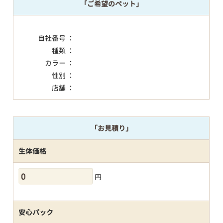
「ご希望のペット」
自社番号 ：
種類 ：
カラー ：
性別 ：
店舗 ：
「お見積り」
生体価格
円
安心パック