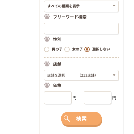
フリーワード検索
性別
男の子
女の子
選択しない
店舗
店舗を選択
（213店舗）
▼
価格
円
円
検索