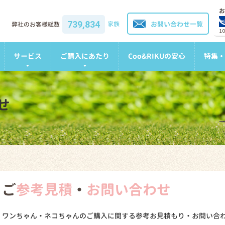
お
739,834
家族
お問い合わせ一覧
弊社のお客様総数
1
サービス
ご購入にあたり
Coo&RIKUの安心
特集・
せ
ご
参考見積
・
お問い合わせ
ワンちゃん・ネコちゃんのご購入に関する参考お見積もり・お問い合