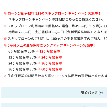
※
ローン分割手数料無料のスキップローンキャンペーン実施中！
スキップローンキャンペーンの詳細は
こちら
をご確認ください。
※
スキップローン利用時の60回払いの場合、月々
-,---
円(59ヶ月)
初月のみ
-,---
円、支払総額は
---,---
円（金利手数料無料）となり
※
スキップローンのご利用は、100ヶ月の生命保障制度のご加入、6
※ 6か月以上の生命保障にランクアップキャンペーン実施中！
6ヶ月間保障 20%
→ 12ヶ月間保障
12ヶ月間保障 25%
→ 24ヶ月間保障
24ヶ月間保障 30%
→ 36ヶ月間保障
36ヶ月間保障 35%
→ 60ヶ月間保障
※
生命保障契約期間月数より長いローン支払回数の選択は出来かね
安心パック