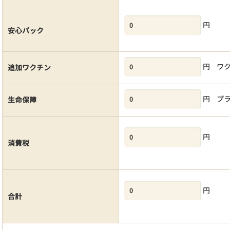
円
安心パック
円
ワ
追加ワクチン
円
プ
生命保障
円
消費税
円
合計