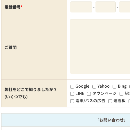
-
-
電話番号
*
ご質問
Google
Yahoo
Bing
弊社をどこで知りましたか？
LINE
タウンページ
紹
(いくつでも)
電車/バスの広告
道看板
「お問い合わせ」