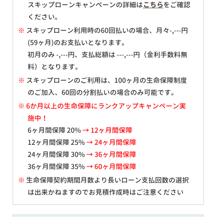
スキップローンキャンペーンの詳細は
こちら
をご確認
ください。
※
スキップローン利用時の60回払いの場合、月々
-,---
円
(59ヶ月)のお支払いとなります。
初月のみ
-,---
円、支払総額は
---,---
円（金利手数料無
料）となります。
※
スキップローンのご利用は、100ヶ月の生命保障制度
のご加入、60回の分割払いの場合のみ可能です。
※ 6か月以上の生命保障にランクアップキャンペーン実
施中！
6ヶ月間保障 20%
→ 12ヶ月間保障
12ヶ月間保障 25%
→ 24ヶ月間保障
24ヶ月間保障 30%
→ 36ヶ月間保障
36ヶ月間保障 35%
→ 60ヶ月間保障
※
生命保障契約期間月数より長いローン支払回数の選択
は出来かねますのでお見積作成時はご注意ください