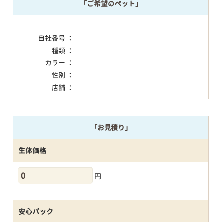
「ご希望のペット」
自社番号 ：
種類 ：
カラー ：
性別 ：
店舗 ：
「お見積り」
生体価格
円
安心パック