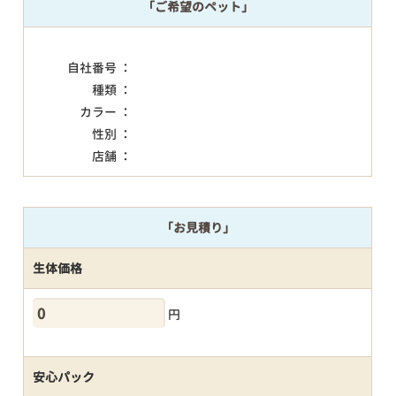
「ご希望のペット」
自社番号 ：
種類 ：
カラー ：
性別 ：
店舗 ：
「お見積り」
生体価格
円
安心パック