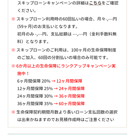
スキップローンキャンペーンの詳細は
こちら
をご確認
ください。
※
スキップローン利用時の60回払いの場合、月々
-,---
円
(59ヶ月)のお支払いとなります。
初月のみ
-,---
円、支払総額は
---,---
円（金利手数料無
料）となります。
※
スキップローンのご利用は、100ヶ月の生命保障制度
のご加入、60回の分割払いの場合のみ可能です。
※ 6か月以上の生命保障にランクアップキャンペーン実
施中！
6ヶ月間保障 20%
→ 12ヶ月間保障
12ヶ月間保障 25%
→ 24ヶ月間保障
24ヶ月間保障 30%
→ 36ヶ月間保障
36ヶ月間保障 35%
→ 60ヶ月間保障
※
生命保障契約期間月数より長いローン支払回数の選択
は出来かねますのでお見積作成時はご注意ください