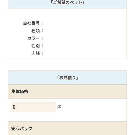
「ご希望のペット」
自社番号 ：
種類 ：
カラー ：
性別 ：
店舗 ：
「お見積り」
生体価格
円
安心パック