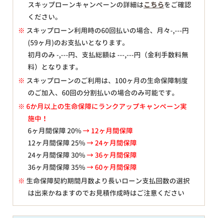
スキップローンキャンペーンの詳細は
こちら
をご確認
ください。
※
スキップローン利用時の60回払いの場合、月々
-,---
円
(59ヶ月)のお支払いとなります。
初月のみ
-,---
円、支払総額は
---,---
円（金利手数料無
料）となります。
※
スキップローンのご利用は、100ヶ月の生命保障制度
のご加入、60回の分割払いの場合のみ可能です。
※ 6か月以上の生命保障にランクアップキャンペーン実
施中！
6ヶ月間保障 20%
→ 12ヶ月間保障
12ヶ月間保障 25%
→ 24ヶ月間保障
24ヶ月間保障 30%
→ 36ヶ月間保障
36ヶ月間保障 35%
→ 60ヶ月間保障
※
生命保障契約期間月数より長いローン支払回数の選択
は出来かねますのでお見積作成時はご注意ください